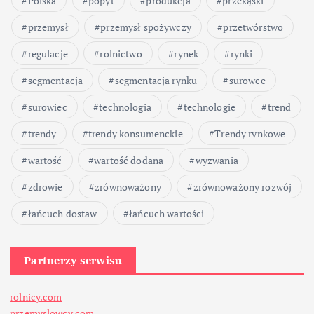
Polska
popyt
produkcja
przekąski
przemysł
przemysł spożywczy
przetwórstwo
regulacje
rolnictwo
rynek
rynki
segmentacja
segmentacja rynku
surowce
surowiec
technologia
technologie
trend
trendy
trendy konsumenckie
Trendy rynkowe
wartość
wartość dodana
wyzwania
zdrowie
zrównoważony
zrównoważony rozwój
łańcuch dostaw
łańcuch wartości
Partnerzy serwisu
rolnicy.com
przemyslowcy.com