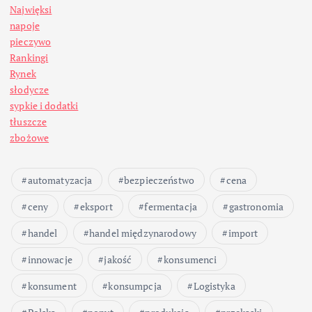
Najwięksi
napoje
pieczywo
Rankingi
Rynek
słodycze
sypkie i dodatki
tłuszcze
zbożowe
automatyzacja
bezpieczeństwo
cena
ceny
eksport
fermentacja
gastronomia
handel
handel międzynarodowy
import
innowacje
jakość
konsumenci
konsument
konsumpcja
Logistyka