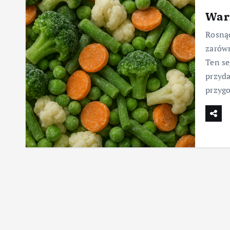
War
Rosną
zarówn
Ten se
przyda
przyg