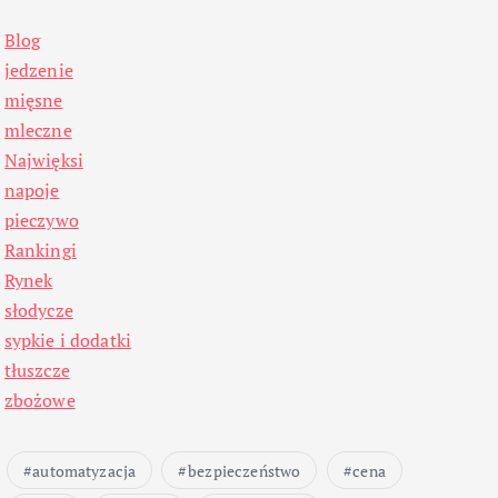
Blog
jedzenie
mięsne
mleczne
Najwięksi
napoje
pieczywo
Rankingi
Rynek
słodycze
sypkie i dodatki
tłuszcze
zbożowe
automatyzacja
bezpieczeństwo
cena