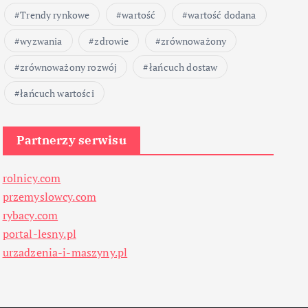
Trendy rynkowe
wartość
wartość dodana
wyzwania
zdrowie
zrównoważony
zrównoważony rozwój
łańcuch dostaw
łańcuch wartości
Partnerzy serwisu
rolnicy.com
przemyslowcy.com
rybacy.com
portal-lesny.pl
urzadzenia-i-maszyny.pl