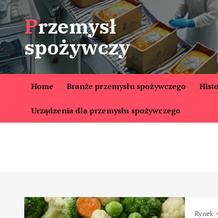
S
Przemysł
k
i
spożywczy
p
t
o
c
Home
Branże przemysłu spożywczego
Hist
o
Urządzenia dla przemysłu spożywczego
n
t
e
n
t
Rynek