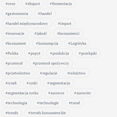
ceny
eksport
fermentacja
gastronomia
handel
handel międzynarodowy
import
innowacje
jakość
konsumenci
konsument
konsumpcja
Logistyka
Polska
popyt
produkcja
przekąski
przemysł
przemysł spożywczy
przetwórstwo
regulacje
rolnictwo
rynek
rynki
segmentacja
segmentacja rynku
surowce
surowiec
technologia
technologie
trend
trendy
trendy konsumenckie