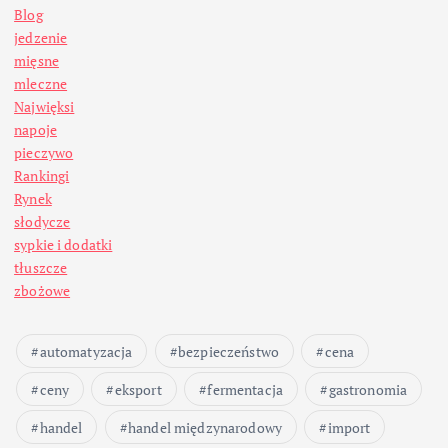
Blog
jedzenie
mięsne
mleczne
Najwięksi
napoje
pieczywo
Rankingi
Rynek
słodycze
sypkie i dodatki
tłuszcze
zbożowe
automatyzacja
bezpieczeństwo
cena
ceny
eksport
fermentacja
gastronomia
handel
handel międzynarodowy
import