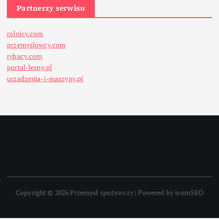
Partnerzy serwisu
rolnicy.com
przemyslowcy.com
rybacy.com
portal-lesny.pl
urzadzenia-i-maszyny.pl
Copyright © 2026 Przemysł spożywczy | Powered by icomSEO