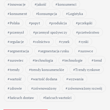
innowacje
jakość
konsumenci
konsument
konsumpcja
Logistyka
Polska
popyt
produkcja
przekąski
przemysł
przemysł spożywczy
przetwórstwo
regulacje
rolnictwo
rynek
rynki
segmentacja
segmentacja rynku
surowce
surowiec
technologia
technologie
trend
trendy
trendy konsumenckie
Trendy rynkowe
wartość
wartość dodana
wyzwania
zdrowie
zrównoważony
zrównoważony rozwój
łańcuch dostaw
łańcuch wartości