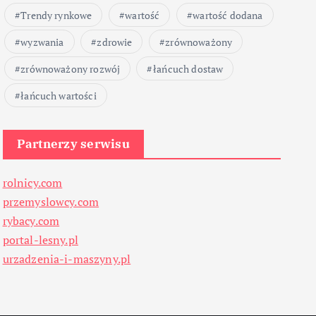
Trendy rynkowe
wartość
wartość dodana
wyzwania
zdrowie
zrównoważony
zrównoważony rozwój
łańcuch dostaw
łańcuch wartości
Partnerzy serwisu
rolnicy.com
przemyslowcy.com
rybacy.com
portal-lesny.pl
urzadzenia-i-maszyny.pl