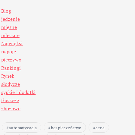
Blog
jedzenie
mięsne
mleczne
Najwięksi
napoje
pieczywo
Rankingi
Rynek
słodycze
sypkie i dodatki
tłuszcze
zbożowe
automatyzacja
bezpieczeństwo
cena