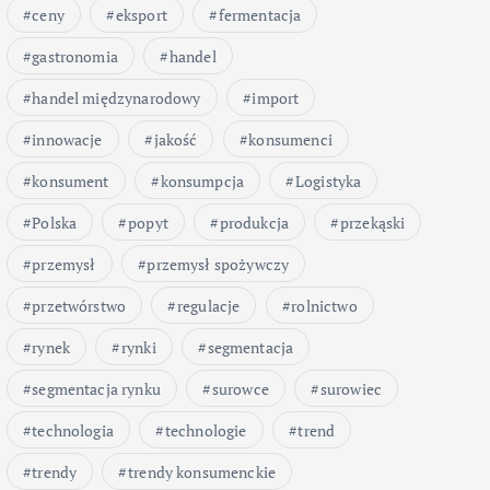
ceny
eksport
fermentacja
gastronomia
handel
handel międzynarodowy
import
innowacje
jakość
konsumenci
konsument
konsumpcja
Logistyka
Polska
popyt
produkcja
przekąski
przemysł
przemysł spożywczy
przetwórstwo
regulacje
rolnictwo
rynek
rynki
segmentacja
segmentacja rynku
surowce
surowiec
technologia
technologie
trend
trendy
trendy konsumenckie