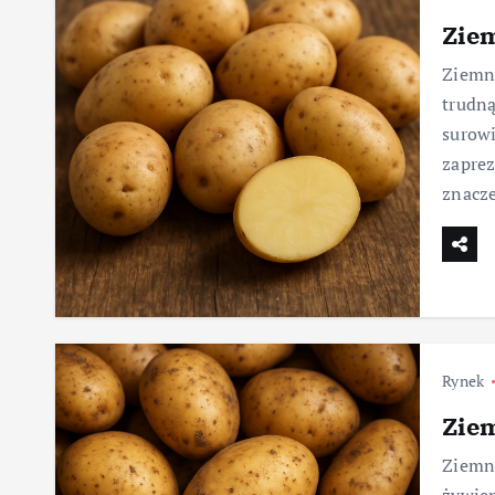
Ziem
Ziemni
trudną
surowi
zaprez
znacz
Rynek
Ziem
Ziemn