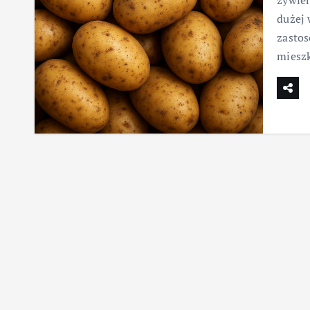
żywien
dużej 
zastos
miesz