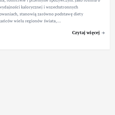
ia, rolnictwie i przemyśle spożywczym. Jako roślina o
wydajności kalorycznej i wszechstronnych
owaniach, stanowią zarówno podstawę diety
kańców wielu regionów świata,…
Czytaj więcej