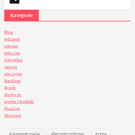
Kategorie
Blog
jedzenie
mięsne
mleczne
Najwięksi
napoje
pieczywo
Rankingi
Rynek
słodycze
sypkie i dodatki
tłuszcze
zbożowe
automatyzacja
bezpieczeństwo
cena