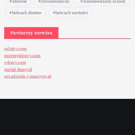
zdrowie
zrównoważony
zrównoważony rozwój
łańcuch dostaw
łańcuch wartości
Partnerzy serwisu
rolnicy.com
przemyslowcy.com
rybacy.com
portal-lesny.pl
urzadzenia-i-maszyny.pl