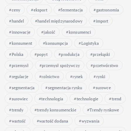
ceny
eksport
fermentacja
gastronomia
handel
handel międzynarodowy
import
innowacje
jakość
konsumenci
konsument
konsumpcja
Logistyka
Polska
popyt
produkcja
przekąski
przemysł
przemysł spożywczy
przetwórstwo
regulacje
rolnictwo
rynek
rynki
segmentacja
segmentacja rynku
surowce
surowiec
technologia
technologie
trend
trendy
trendy konsumenckie
Trendy rynkowe
wartość
wartość dodana
wyzwania