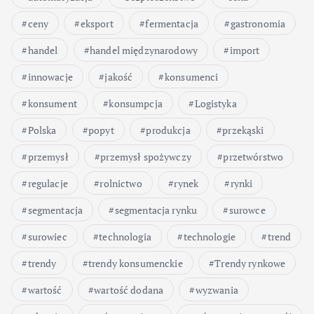
ceny
eksport
fermentacja
gastronomia
handel
handel międzynarodowy
import
innowacje
jakość
konsumenci
konsument
konsumpcja
Logistyka
Polska
popyt
produkcja
przekąski
przemysł
przemysł spożywczy
przetwórstwo
regulacje
rolnictwo
rynek
rynki
segmentacja
segmentacja rynku
surowce
surowiec
technologia
technologie
trend
trendy
trendy konsumenckie
Trendy rynkowe
wartość
wartość dodana
wyzwania