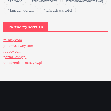
zdrowie
zrównoważony
zrównoważony rozwój
łańcuch dostaw
łańcuch wartości
Partnerzy serwisu
rolnicy.com
przemyslowcy.com
rybacy.com
portal-lesny.pl
urzadzenia-i-maszyny.pl