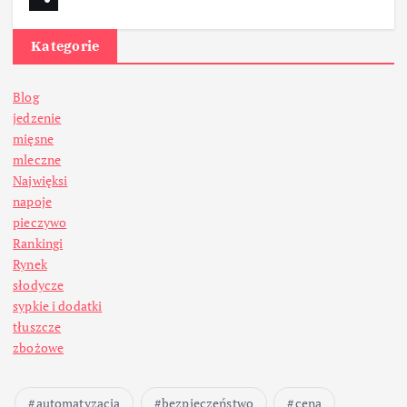
Kategorie
Blog
jedzenie
mięsne
mleczne
Najwięksi
napoje
pieczywo
Rankingi
Rynek
słodycze
sypkie i dodatki
tłuszcze
zbożowe
automatyzacja
bezpieczeństwo
cena