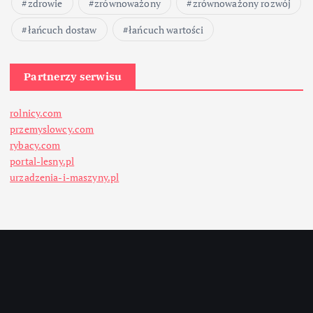
zdrowie
zrównoważony
zrównoważony rozwój
łańcuch dostaw
łańcuch wartości
Partnerzy serwisu
rolnicy.com
przemyslowcy.com
rybacy.com
portal-lesny.pl
urzadzenia-i-maszyny.pl