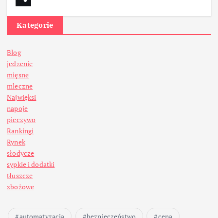
Kategorie
Blog
jedzenie
mięsne
mleczne
Najwięksi
napoje
pieczywo
Rankingi
Rynek
słodycze
sypkie i dodatki
tłuszcze
zbożowe
automatyzacja
bezpieczeństwo
cena