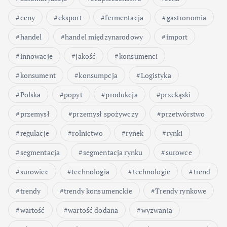
ceny
eksport
fermentacja
gastronomia
handel
handel międzynarodowy
import
innowacje
jakość
konsumenci
konsument
konsumpcja
Logistyka
Polska
popyt
produkcja
przekąski
przemysł
przemysł spożywczy
przetwórstwo
regulacje
rolnictwo
rynek
rynki
segmentacja
segmentacja rynku
surowce
surowiec
technologia
technologie
trend
trendy
trendy konsumenckie
Trendy rynkowe
wartość
wartość dodana
wyzwania