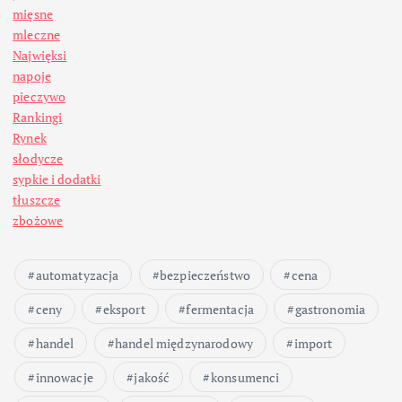
mięsne
mleczne
Najwięksi
napoje
pieczywo
Rankingi
Rynek
słodycze
sypkie i dodatki
tłuszcze
zbożowe
automatyzacja
bezpieczeństwo
cena
ceny
eksport
fermentacja
gastronomia
handel
handel międzynarodowy
import
innowacje
jakość
konsumenci