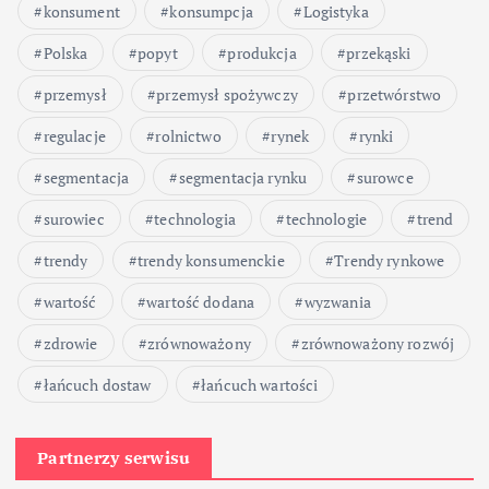
konsument
konsumpcja
Logistyka
Polska
popyt
produkcja
przekąski
przemysł
przemysł spożywczy
przetwórstwo
regulacje
rolnictwo
rynek
rynki
segmentacja
segmentacja rynku
surowce
surowiec
technologia
technologie
trend
trendy
trendy konsumenckie
Trendy rynkowe
wartość
wartość dodana
wyzwania
zdrowie
zrównoważony
zrównoważony rozwój
łańcuch dostaw
łańcuch wartości
Partnerzy serwisu