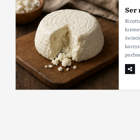
Ser 
Ricott
kremow
świeci
korzy
pocho