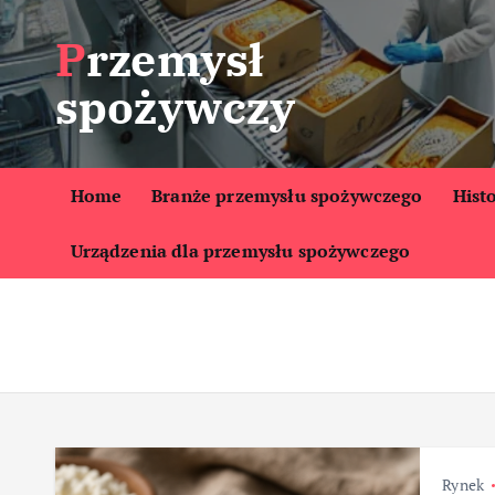
S
Przemysł
k
i
spożywczy
p
t
o
c
Home
Branże przemysłu spożywczego
Hist
o
Urządzenia dla przemysłu spożywczego
n
t
e
n
t
Rynek