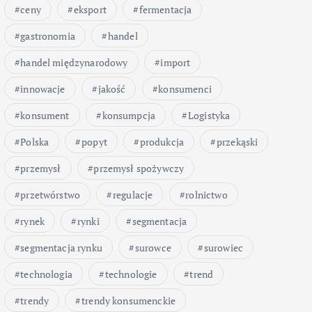
ceny
eksport
fermentacja
gastronomia
handel
handel międzynarodowy
import
innowacje
jakość
konsumenci
konsument
konsumpcja
Logistyka
Polska
popyt
produkcja
przekąski
przemysł
przemysł spożywczy
przetwórstwo
regulacje
rolnictwo
rynek
rynki
segmentacja
segmentacja rynku
surowce
surowiec
technologia
technologie
trend
trendy
trendy konsumenckie