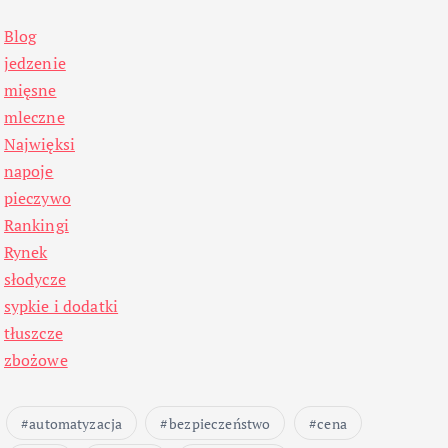
Blog
jedzenie
mięsne
mleczne
Najwięksi
napoje
pieczywo
Rankingi
Rynek
słodycze
sypkie i dodatki
tłuszcze
zbożowe
automatyzacja
bezpieczeństwo
cena