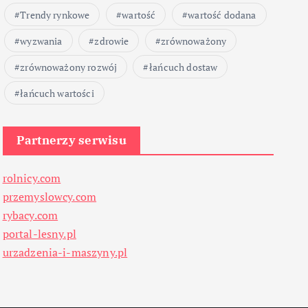
Trendy rynkowe
wartość
wartość dodana
wyzwania
zdrowie
zrównoważony
zrównoważony rozwój
łańcuch dostaw
łańcuch wartości
Partnerzy serwisu
rolnicy.com
przemyslowcy.com
rybacy.com
portal-lesny.pl
urzadzenia-i-maszyny.pl