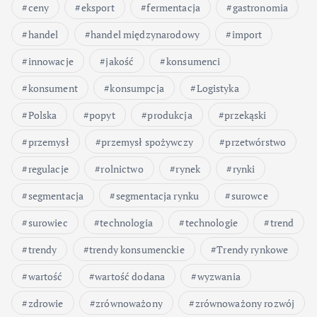
ceny
eksport
fermentacja
gastronomia
handel
handel międzynarodowy
import
innowacje
jakość
konsumenci
konsument
konsumpcja
Logistyka
Polska
popyt
produkcja
przekąski
przemysł
przemysł spożywczy
przetwórstwo
regulacje
rolnictwo
rynek
rynki
segmentacja
segmentacja rynku
surowce
surowiec
technologia
technologie
trend
trendy
trendy konsumenckie
Trendy rynkowe
wartość
wartość dodana
wyzwania
zdrowie
zrównoważony
zrównoważony rozwój