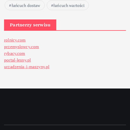
łańcuch dostaw
łańcuch wartości
Partnerzy serwisu
rolnicy.com
przemyslowcy.com
rybacy.com
portal-lesny.pl
urzadzenia-i-maszyny.pl