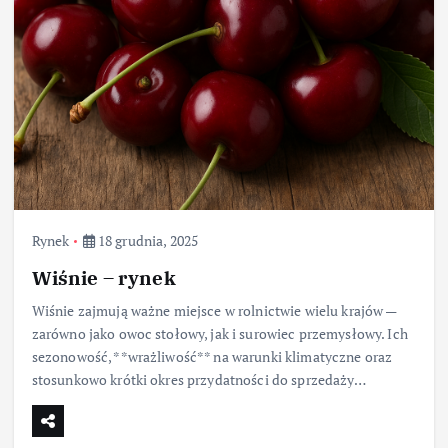
Rynek
18 grudnia, 2025
Wiśnie – rynek
Wiśnie zajmują ważne miejsce w rolnictwie wielu krajów —
zarówno jako owoc stołowy, jak i surowiec przemysłowy. Ich
sezonowość, **wrażliwość** na warunki klimatyczne oraz
stosunkowo krótki okres przydatności do sprzedaży…