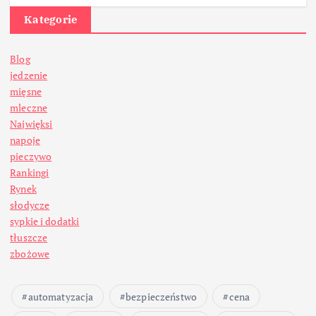
Kategorie
Blog
jedzenie
mięsne
mleczne
Najwięksi
napoje
pieczywo
Rankingi
Rynek
słodycze
sypkie i dodatki
tłuszcze
zbożowe
automatyzacja
bezpieczeństwo
cena