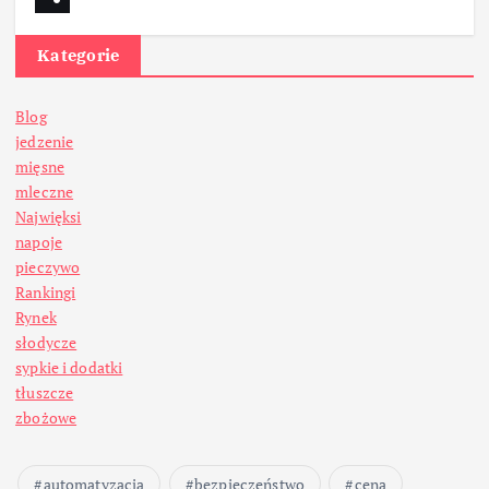
Kategorie
Blog
jedzenie
mięsne
mleczne
Najwięksi
napoje
pieczywo
Rankingi
Rynek
słodycze
sypkie i dodatki
tłuszcze
zbożowe
automatyzacja
bezpieczeństwo
cena