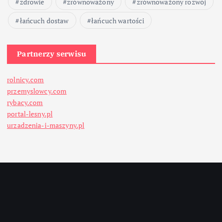
zdrowie
zrównoważony
zrównoważony rozwój
łańcuch dostaw
łańcuch wartości
Partnerzy serwisu
rolnicy.com
przemyslowcy.com
rybacy.com
portal-lesny.pl
urzadzenia-i-maszyny.pl