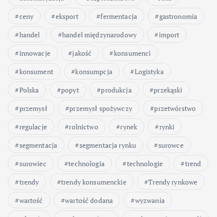
ceny
eksport
fermentacja
gastronomia
handel
handel międzynarodowy
import
innowacje
jakość
konsumenci
konsument
konsumpcja
Logistyka
Polska
popyt
produkcja
przekąski
przemysł
przemysł spożywczy
przetwórstwo
regulacje
rolnictwo
rynek
rynki
segmentacja
segmentacja rynku
surowce
surowiec
technologia
technologie
trend
trendy
trendy konsumenckie
Trendy rynkowe
wartość
wartość dodana
wyzwania