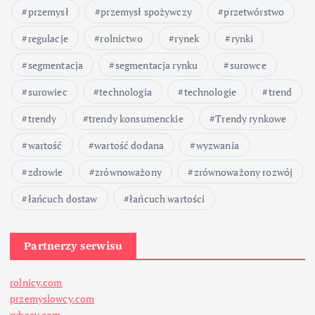
przemysł
przemysł spożywczy
przetwórstwo
regulacje
rolnictwo
rynek
rynki
segmentacja
segmentacja rynku
surowce
surowiec
technologia
technologie
trend
trendy
trendy konsumenckie
Trendy rynkowe
wartość
wartość dodana
wyzwania
zdrowie
zrównoważony
zrównoważony rozwój
łańcuch dostaw
łańcuch wartości
Partnerzy serwisu
rolnicy.com
przemyslowcy.com
rybacy.com