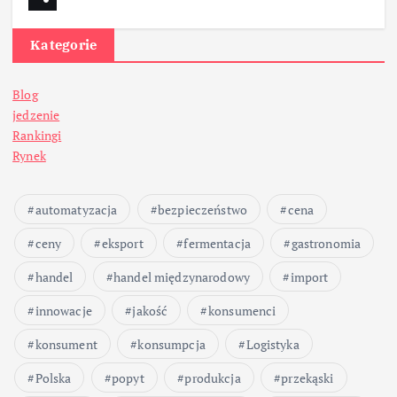
Kategorie
Blog
jedzenie
Rankingi
Rynek
automatyzacja
bezpieczeństwo
cena
ceny
eksport
fermentacja
gastronomia
handel
handel międzynarodowy
import
innowacje
jakość
konsumenci
konsument
konsumpcja
Logistyka
Polska
popyt
produkcja
przekąski