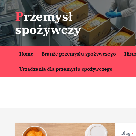
S
Przemysł
k
i
spożywczy
p
t
o
c
Home
Branże przemysłu spożywczego
Hist
o
Urządzenia dla przemysłu spożywczego
n
t
e
n
t
Blog