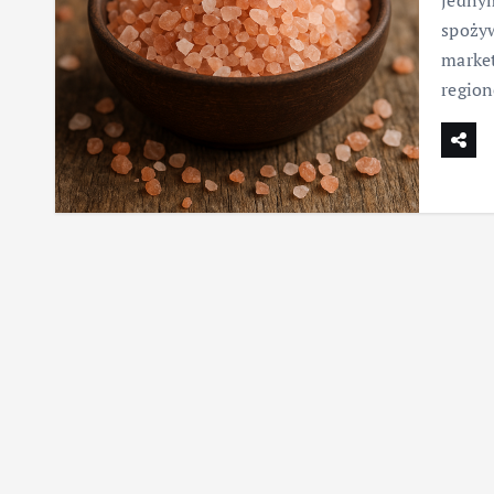
jedny
spożyw
market
regio