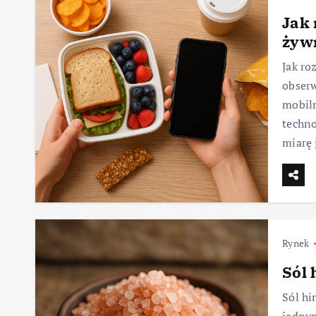
Jak 
żywn
Jak ro
obser
mobil
techno
miarę
Rynek
Sól 
Sól hi