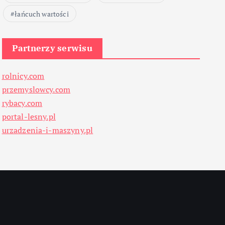
łańcuch wartości
Partnerzy serwisu
rolnicy.com
przemyslowcy.com
rybacy.com
portal-lesny.pl
urzadzenia-i-maszyny.pl