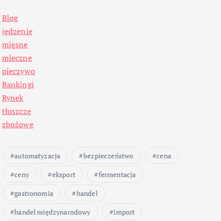
Blog
jedzenie
mięsne
mleczne
pieczywo
Rankingi
Rynek
tłuszcze
zbożowe
automatyzacja
bezpieczeństwo
cena
ceny
eksport
fermentacja
gastronomia
handel
handel międzynarodowy
import