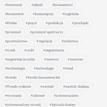
innowacje
jakość
konsumenci
konsument
konsumpcja
Logistyka
Polska
popyt
produkcja
przekąski
przemysł
przemysł spożywczy
przetwórstwo
regulacje
rolnictwo
rynek
rynki
segmentacja
segmentacja rynku
surowce
surowiec
technologia
technologie
trend
trendy
trendy konsumenckie
Trendy rynkowe
wartość
wartość dodana
wyzwania
zdrowie
zrównoważony
zrównoważony rozwój
łańcuch dostaw