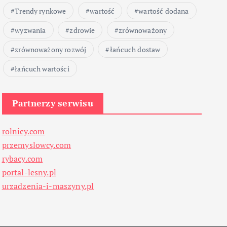
Trendy rynkowe
wartość
wartość dodana
wyzwania
zdrowie
zrównoważony
zrównoważony rozwój
łańcuch dostaw
łańcuch wartości
Partnerzy serwisu
rolnicy.com
przemyslowcy.com
rybacy.com
portal-lesny.pl
urzadzenia-i-maszyny.pl