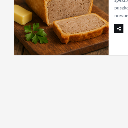
spektr
puszk
nowocz