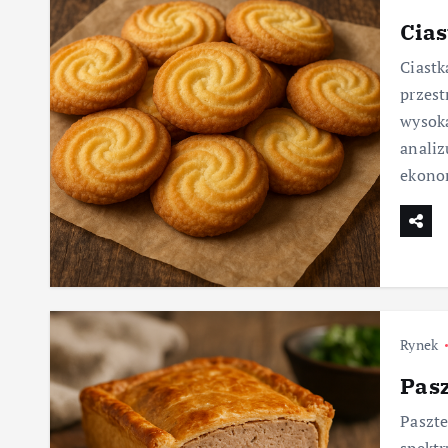
Cias
Ciastk
przest
wysoką
analiz
ekono
Rynek
Pasz
Paszte