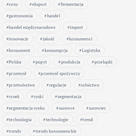
ceny
eksport
fermentacja
gastronomia
handel
handel międzynarodowy
import
innowacje
jakość
konsumenci
konsument
konsumpcja
Logistyka
Polska
popyt
produkcja
przekąski
przemysł
przemysł spożywczy
przetwórstwo
regulacje
rolnictwo
rynek
rynki
segmentacja
segmentacja rynku
surowce
surowiec
technologia
technologie
trend
trendy
trendy konsumenckie