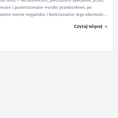
um form — od domowych, pieczonych specjałów, przez
owane i pasteryzowane wyroby przemysłowe, po
esne wersje wegańskie i funkcjonalne. Jego obecność…
Czytaj więcej