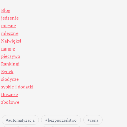
Blog
jedzenie
mięsne
mleczne
Najwięksi
napoje
pieczywo
Rankingi
Rynek
słodycze
sypkie i dodatki
tłuszcze
zbożowe
automatyzacja
bezpieczeństwo
cena