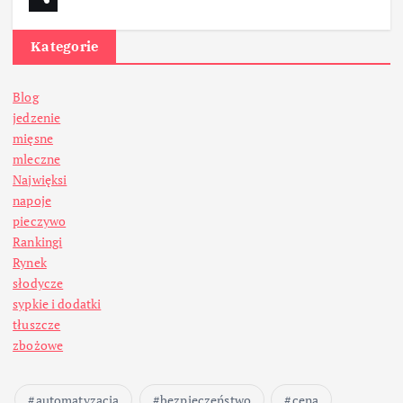
Kategorie
Blog
jedzenie
mięsne
mleczne
Najwięksi
napoje
pieczywo
Rankingi
Rynek
słodycze
sypkie i dodatki
tłuszcze
zbożowe
automatyzacja
bezpieczeństwo
cena