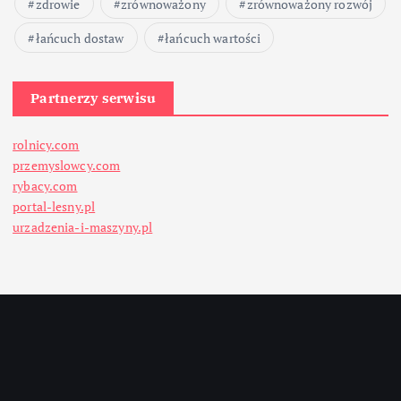
zdrowie
zrównoważony
zrównoważony rozwój
łańcuch dostaw
łańcuch wartości
Partnerzy serwisu
rolnicy.com
przemyslowcy.com
rybacy.com
portal-lesny.pl
urzadzenia-i-maszyny.pl