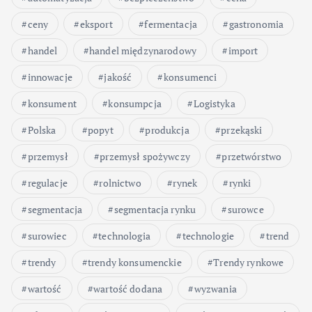
ceny
eksport
fermentacja
gastronomia
handel
handel międzynarodowy
import
innowacje
jakość
konsumenci
konsument
konsumpcja
Logistyka
Polska
popyt
produkcja
przekąski
przemysł
przemysł spożywczy
przetwórstwo
regulacje
rolnictwo
rynek
rynki
segmentacja
segmentacja rynku
surowce
surowiec
technologia
technologie
trend
trendy
trendy konsumenckie
Trendy rynkowe
wartość
wartość dodana
wyzwania