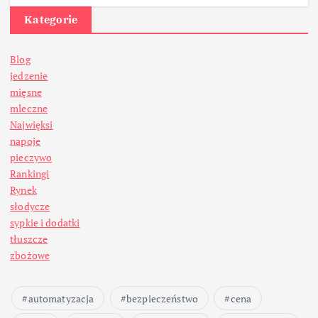
Kategorie
Blog
jedzenie
mięsne
mleczne
Najwięksi
napoje
pieczywo
Rankingi
Rynek
słodycze
sypkie i dodatki
tłuszcze
zbożowe
automatyzacja
bezpieczeństwo
cena