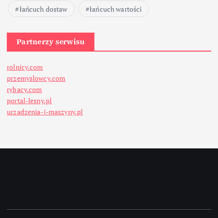
łańcuch dostaw
łańcuch wartości
Partnerzy serwisu
rolnicy.com
przemyslowcy.com
rybacy.com
portal-lesny.pl
urzadzenia-i-maszyny.pl