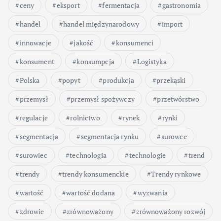
ceny
eksport
fermentacja
gastronomia
handel
handel międzynarodowy
import
innowacje
jakość
konsumenci
konsument
konsumpcja
Logistyka
Polska
popyt
produkcja
przekąski
przemysł
przemysł spożywczy
przetwórstwo
regulacje
rolnictwo
rynek
rynki
segmentacja
segmentacja rynku
surowce
surowiec
technologia
technologie
trend
trendy
trendy konsumenckie
Trendy rynkowe
wartość
wartość dodana
wyzwania
zdrowie
zrównoważony
zrównoważony rozwój