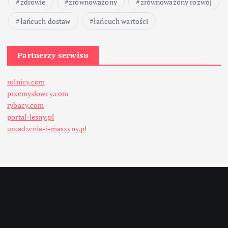
zdrowie
zrównoważony
zrównoważony rozwój
łańcuch dostaw
łańcuch wartości
Partnerzy serwisu
rolnicy.com
przemyslowcy.com
rybacy.com
portal-lesny.pl
urzadzenia-i-maszyny.pl