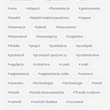
ceny
eksport
fermentacja
gastronomia
handel
handel międzynarodowy
import
innowacje
jakość
konsumenci
konsument
konsumpcja
Logistyka
Polska
popyt
produkcja
przekąski
przemysł
przemysł spożywczy
przetwórstwo
regulacje
rolnictwo
rynek
rynki
segmentacja
segmentacja rynku
surowce
surowiec
technologia
technologie
trend
trendy
trendy konsumenckie
Trendy rynkowe
wartość
wartość dodana
wyzwania