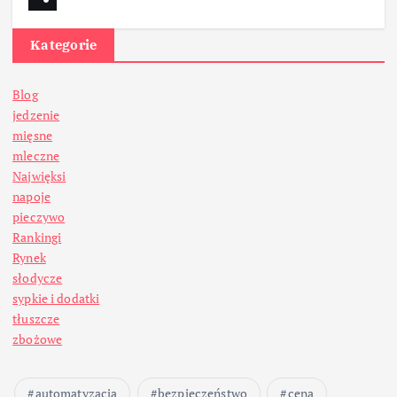
Kategorie
Blog
jedzenie
mięsne
mleczne
Najwięksi
napoje
pieczywo
Rankingi
Rynek
słodycze
sypkie i dodatki
tłuszcze
zbożowe
automatyzacja
bezpieczeństwo
cena