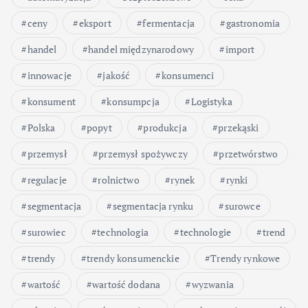
ceny
eksport
fermentacja
gastronomia
handel
handel międzynarodowy
import
innowacje
jakość
konsumenci
konsument
konsumpcja
Logistyka
Polska
popyt
produkcja
przekąski
przemysł
przemysł spożywczy
przetwórstwo
regulacje
rolnictwo
rynek
rynki
segmentacja
segmentacja rynku
surowce
surowiec
technologia
technologie
trend
trendy
trendy konsumenckie
Trendy rynkowe
wartość
wartość dodana
wyzwania