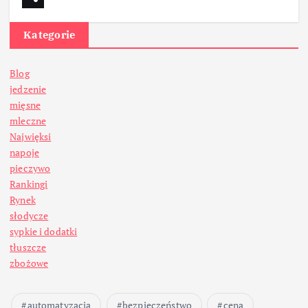
Kategorie
Blog
jedzenie
mięsne
mleczne
Najwięksi
napoje
pieczywo
Rankingi
Rynek
słodycze
sypkie i dodatki
tłuszcze
zbożowe
automatyzacja
bezpieczeństwo
cena