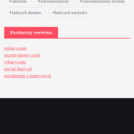
zdrowie
zrównoważony
zrównoważony rozwój
łańcuch dostaw
łańcuch wartości
Partnerzy serwisu
rolnicy.com
przemyslowcy.com
rybacy.com
portal-lesny.pl
urzadzenia-i-maszyny.pl