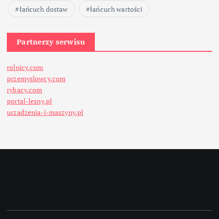
łańcuch dostaw
łańcuch wartości
Partnerzy serwisu
rolnicy.com
przemyslowcy.com
rybacy.com
portal-lesny.pl
urzadzenia-i-maszyny.pl