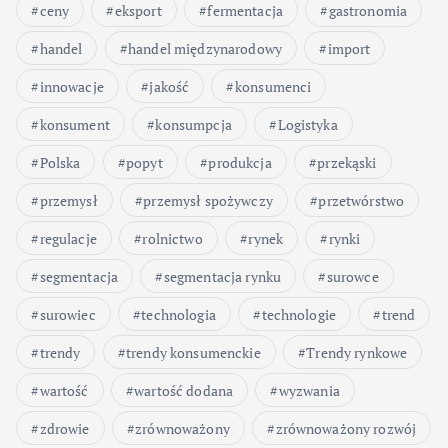
ceny
eksport
fermentacja
gastronomia
handel
handel międzynarodowy
import
innowacje
jakość
konsumenci
konsument
konsumpcja
Logistyka
Polska
popyt
produkcja
przekąski
przemysł
przemysł spożywczy
przetwórstwo
regulacje
rolnictwo
rynek
rynki
segmentacja
segmentacja rynku
surowce
surowiec
technologia
technologie
trend
trendy
trendy konsumenckie
Trendy rynkowe
wartość
wartość dodana
wyzwania
zdrowie
zrównoważony
zrównoważony rozwój