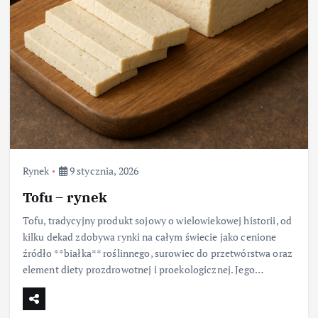
Rynek
9 stycznia, 2026
Tofu – rynek
Tofu, tradycyjny produkt sojowy o wielowiekowej historii, od
kilku dekad zdobywa rynki na całym świecie jako cenione
źródło **białka** roślinnego, surowiec do przetwórstwa oraz
element diety prozdrowotnej i proekologicznej. Jego…