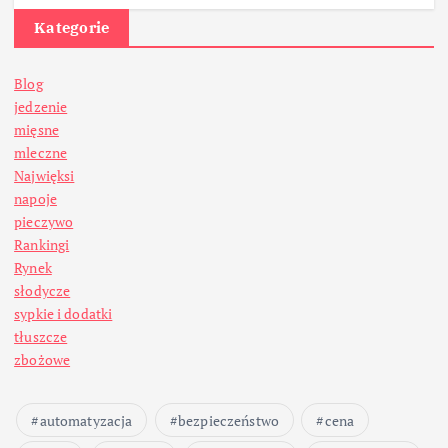
Kategorie
Blog
jedzenie
mięsne
mleczne
Najwięksi
napoje
pieczywo
Rankingi
Rynek
słodycze
sypkie i dodatki
tłuszcze
zbożowe
automatyzacja
bezpieczeństwo
cena