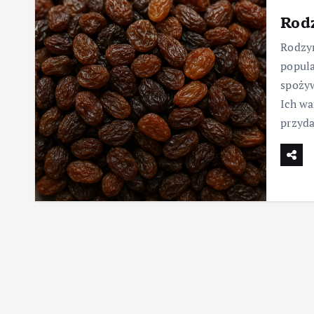
Rod
Rodzyn
popula
spoży
Ich wa
przyd