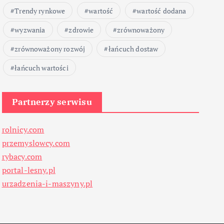
Trendy rynkowe
wartość
wartość dodana
wyzwania
zdrowie
zrównoważony
zrównoważony rozwój
łańcuch dostaw
łańcuch wartości
Partnerzy serwisu
rolnicy.com
przemyslowcy.com
rybacy.com
portal-lesny.pl
urzadzenia-i-maszyny.pl