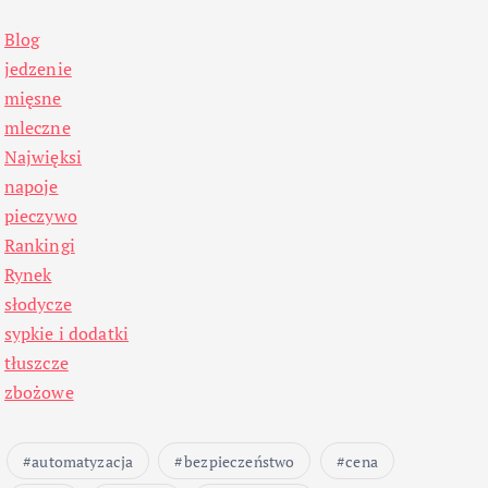
Blog
jedzenie
mięsne
mleczne
Najwięksi
napoje
pieczywo
Rankingi
Rynek
słodycze
sypkie i dodatki
tłuszcze
zbożowe
automatyzacja
bezpieczeństwo
cena