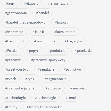
ceny
eksport
fermentacja
gastronomia
handel
handel międzynarodowy
import
innowacje
jakość
konsumenci
konsument
konsumpcja
Logistyka
Polska
popyt
produkcja
przekąski
przemysł
przemysł spożywczy
przetwórstwo
regulacje
rolnictwo
rynek
rynki
segmentacja
segmentacja rynku
surowce
surowiec
technologia
technologie
trend
trendy
trendy konsumenckie