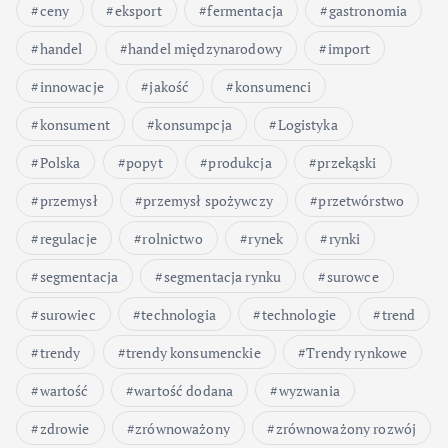
ceny
eksport
fermentacja
gastronomia
handel
handel międzynarodowy
import
innowacje
jakość
konsumenci
konsument
konsumpcja
Logistyka
Polska
popyt
produkcja
przekąski
przemysł
przemysł spożywczy
przetwórstwo
regulacje
rolnictwo
rynek
rynki
segmentacja
segmentacja rynku
surowce
surowiec
technologia
technologie
trend
trendy
trendy konsumenckie
Trendy rynkowe
wartość
wartość dodana
wyzwania
zdrowie
zrównoważony
zrównoważony rozwój