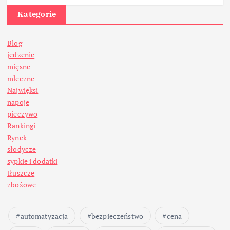
Kategorie
Blog
jedzenie
mięsne
mleczne
Najwięksi
napoje
pieczywo
Rankingi
Rynek
słodycze
sypkie i dodatki
tłuszcze
zbożowe
automatyzacja
bezpieczeństwo
cena