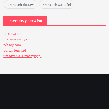
łańcuch dostaw
łańcuch wartości
Partnerzy serwisu
rolnicy.com
przemyslowcy.com
rybacy.com
portal-lesny.pl
urzadzenia-i-maszyny.pl