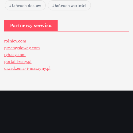
łańcuch dostaw
łańcuch wartości
Partnerzy serwisu
rolnicy.com
przemyslowcy.com
rybacy.com
portal-lesny.pl
urzadzenia-i-maszyny.pl