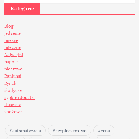
Kategorie
Blog
jedzenie
mięsne
mleczne
Najwięksi
napoje
pieczywo
Rankingi
Rynek
słodycze
sypkie i dodatki
tłuszcze
zbożowe
automatyzacja
bezpieczeństwo
cena