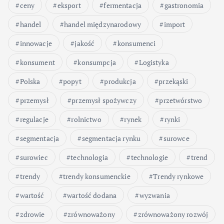
ceny
eksport
fermentacja
gastronomia
handel
handel międzynarodowy
import
innowacje
jakość
konsumenci
konsument
konsumpcja
Logistyka
Polska
popyt
produkcja
przekąski
przemysł
przemysł spożywczy
przetwórstwo
regulacje
rolnictwo
rynek
rynki
segmentacja
segmentacja rynku
surowce
surowiec
technologia
technologie
trend
trendy
trendy konsumenckie
Trendy rynkowe
wartość
wartość dodana
wyzwania
zdrowie
zrównoważony
zrównoważony rozwój