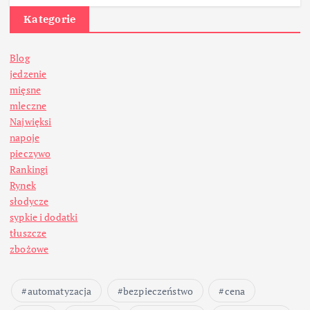
Kategorie
Blog
jedzenie
mięsne
mleczne
Najwięksi
napoje
pieczywo
Rankingi
Rynek
słodycze
sypkie i dodatki
tłuszcze
zbożowe
automatyzacja
bezpieczeństwo
cena