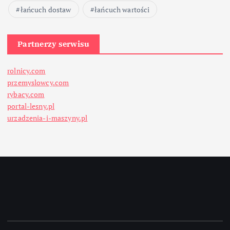
łańcuch dostaw
łańcuch wartości
Partnerzy serwisu
rolnicy.com
przemyslowcy.com
rybacy.com
portal-lesny.pl
urzadzenia-i-maszyny.pl