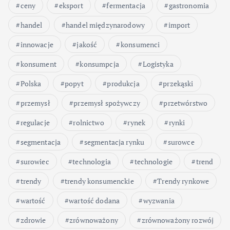
ceny
eksport
fermentacja
gastronomia
handel
handel międzynarodowy
import
innowacje
jakość
konsumenci
konsument
konsumpcja
Logistyka
Polska
popyt
produkcja
przekąski
przemysł
przemysł spożywczy
przetwórstwo
regulacje
rolnictwo
rynek
rynki
segmentacja
segmentacja rynku
surowce
surowiec
technologia
technologie
trend
trendy
trendy konsumenckie
Trendy rynkowe
wartość
wartość dodana
wyzwania
zdrowie
zrównoważony
zrównoważony rozwój