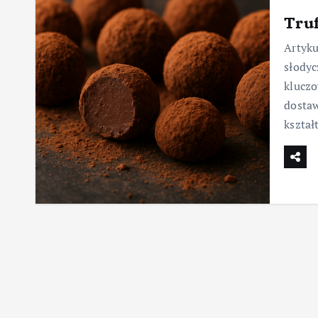
Truf
Artyku
słodyc
kluczo
dosta
kształ