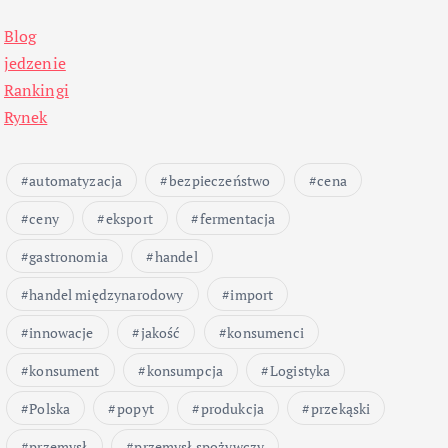
Blog
jedzenie
Rankingi
Rynek
automatyzacja
bezpieczeństwo
cena
ceny
eksport
fermentacja
gastronomia
handel
handel międzynarodowy
import
innowacje
jakość
konsumenci
konsument
konsumpcja
Logistyka
Polska
popyt
produkcja
przekąski
przemysł
przemysł spożywczy