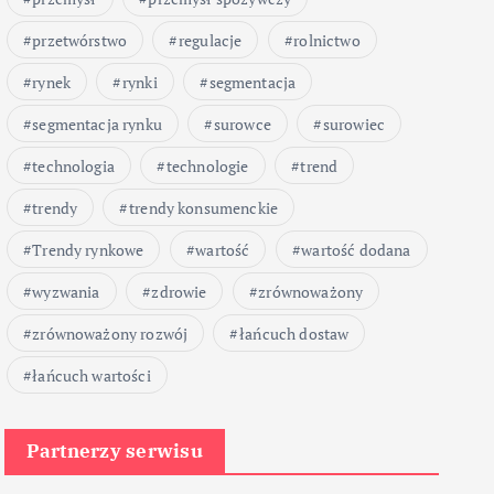
przetwórstwo
regulacje
rolnictwo
rynek
rynki
segmentacja
segmentacja rynku
surowce
surowiec
technologia
technologie
trend
trendy
trendy konsumenckie
Trendy rynkowe
wartość
wartość dodana
wyzwania
zdrowie
zrównoważony
zrównoważony rozwój
łańcuch dostaw
łańcuch wartości
Partnerzy serwisu