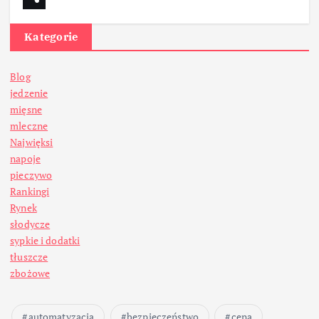
Kategorie
Blog
jedzenie
mięsne
mleczne
Najwięksi
napoje
pieczywo
Rankingi
Rynek
słodycze
sypkie i dodatki
tłuszcze
zbożowe
automatyzacja
bezpieczeństwo
cena