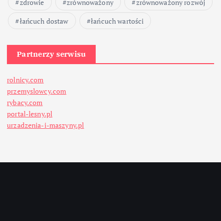
zdrowie
zrównoważony
zrównoważony rozwój
łańcuch dostaw
łańcuch wartości
Partnerzy serwisu
rolnicy.com
przemyslowcy.com
rybacy.com
portal-lesny.pl
urzadzenia-i-maszyny.pl