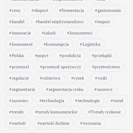
ceny
eksport
fermentacja
gastronomia
handel
handel międzynarodowy
import
innowacje
jakość
konsumenci
konsument
konsumpcja
Logistyka
Polska
popyt
produkcja
przekąski
przemysł
przemysł spożywczy
przetwórstwo
regulacje
rolnictwo
rynek
rynki
segmentacja
segmentacja rynku
surowce
surowiec
technologia
technologie
trend
trendy
trendy konsumenckie
Trendy rynkowe
wartość
wartość dodana
wyzwania