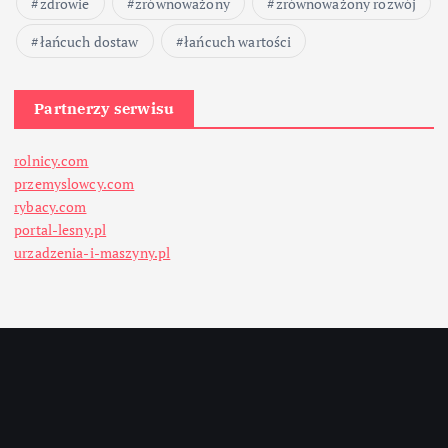
zdrowie
zrównoważony
zrównoważony rozwój
łańcuch dostaw
łańcuch wartości
Partnerzy serwisu
rolnicy.com
przemyslowcy.com
rybacy.com
portal-lesny.pl
urzadzenia-i-maszyny.pl