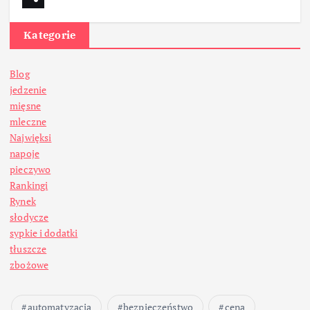
Kategorie
Blog
jedzenie
mięsne
mleczne
Najwięksi
napoje
pieczywo
Rankingi
Rynek
słodycze
sypkie i dodatki
tłuszcze
zbożowe
automatyzacja
bezpieczeństwo
cena