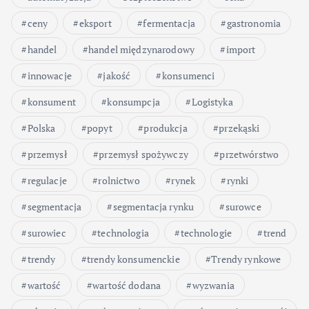
ceny
eksport
fermentacja
gastronomia
handel
handel międzynarodowy
import
innowacje
jakość
konsumenci
konsument
konsumpcja
Logistyka
Polska
popyt
produkcja
przekąski
przemysł
przemysł spożywczy
przetwórstwo
regulacje
rolnictwo
rynek
rynki
segmentacja
segmentacja rynku
surowce
surowiec
technologia
technologie
trend
trendy
trendy konsumenckie
Trendy rynkowe
wartość
wartość dodana
wyzwania