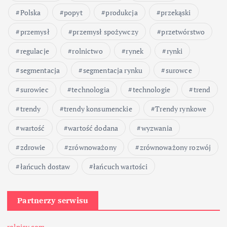
Polska
popyt
produkcja
przekąski
przemysł
przemysł spożywczy
przetwórstwo
regulacje
rolnictwo
rynek
rynki
segmentacja
segmentacja rynku
surowce
surowiec
technologia
technologie
trend
trendy
trendy konsumenckie
Trendy rynkowe
wartość
wartość dodana
wyzwania
zdrowie
zrównoważony
zrównoważony rozwój
łańcuch dostaw
łańcuch wartości
Partnerzy serwisu
rolnicy.com