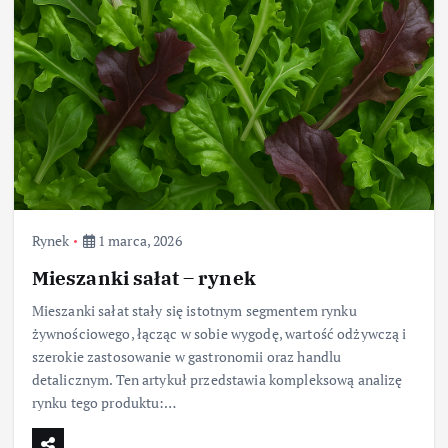
Rynek
1 marca, 2026
Mieszanki sałat – rynek
Mieszanki sałat stały się istotnym segmentem rynku
żywnościowego, łącząc w sobie wygodę, wartość odżywczą i
szerokie zastosowanie w gastronomii oraz handlu
detalicznym. Ten artykuł przedstawia kompleksową analizę
rynku tego produktu:…