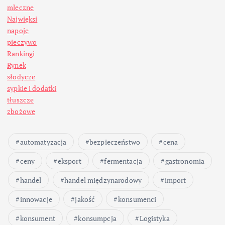
mleczne
Najwięksi
napoje
pieczywo
Rankingi
Rynek
słodycze
sypkie i dodatki
tłuszcze
zbożowe
automatyzacja
bezpieczeństwo
cena
ceny
eksport
fermentacja
gastronomia
handel
handel międzynarodowy
import
innowacje
jakość
konsumenci
konsument
konsumpcja
Logistyka