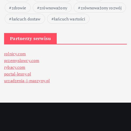
zdrowie
zrównoważony
zrównoważony rozwój
łańcuch dostaw
łańcuch wartości
Partnerzy serwisu
rolnicy.com
przemyslowcy.com
rybacy.com
portal-lesny.pl
urzadzenia-i-maszyny.pl