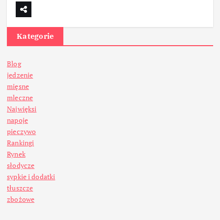
Kategorie
Blog
jedzenie
mięsne
mleczne
Najwięksi
napoje
pieczywo
Rankingi
Rynek
słodycze
sypkie i dodatki
tłuszcze
zbożowe