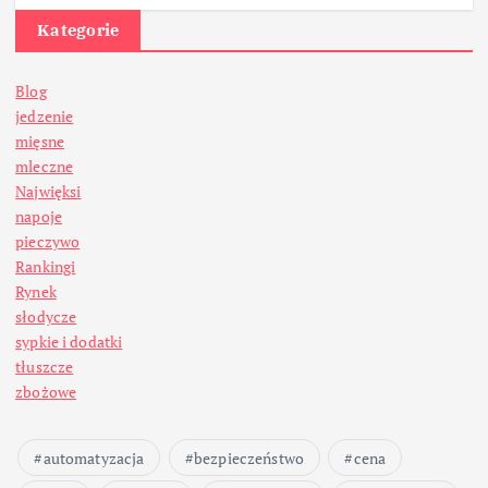
Kategorie
Blog
jedzenie
mięsne
mleczne
Najwięksi
napoje
pieczywo
Rankingi
Rynek
słodycze
sypkie i dodatki
tłuszcze
zbożowe
automatyzacja
bezpieczeństwo
cena