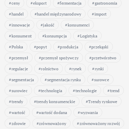
ceny
eksport
fermentacja
gastronomia
handel
handel międzynarodowy
import
innowacje
jakość
konsumenci
konsument
konsumpcja
Logistyka
Polska
popyt
produkcja
przekąski
przemysł
przemysł spożywczy
przetwórstwo
regulacje
rolnictwo
rynek
rynki
segmentacja
segmentacja rynku
surowce
surowiec
technologia
technologie
trend
trendy
trendy konsumenckie
Trendy rynkowe
wartość
wartość dodana
wyzwania
zdrowie
zrównoważony
zrównoważony rozwój