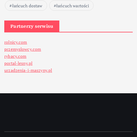
łańcuch dostaw
łańcuch wartości
Partnerzy serwisu
rolnicy.com
przemyslowcy.com
rybacy.com
portal-lesny.pl
urzadzenia-i-maszyny.pl