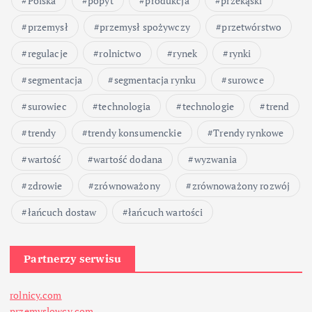
Polska
popyt
produkcja
przekąski
przemysł
przemysł spożywczy
przetwórstwo
regulacje
rolnictwo
rynek
rynki
segmentacja
segmentacja rynku
surowce
surowiec
technologia
technologie
trend
trendy
trendy konsumenckie
Trendy rynkowe
wartość
wartość dodana
wyzwania
zdrowie
zrównoważony
zrównoważony rozwój
łańcuch dostaw
łańcuch wartości
Partnerzy serwisu
rolnicy.com
przemyslowcy.com