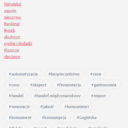
Najwięksi
napoje
pieczywo
Rankingi
Rynek
słodycze
sypkie i dodatki
tłuszcze
zbożowe
automatyzacja
bezpieczeństwo
cena
ceny
eksport
fermentacja
gastronomia
handel
handel międzynarodowy
import
innowacje
jakość
konsumenci
konsument
konsumpcja
Logistyka