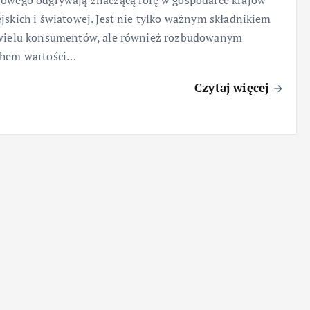
owego odgrywają znaczącą rolę w gospodarce krajów
jskich i światowej. Jest nie tylko ważnym składnikiem
 wielu konsumentów, ale również rozbudowanym
chem wartości…
Czytaj więcej