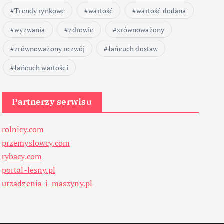
Trendy rynkowe
wartość
wartość dodana
wyzwania
zdrowie
zrównoważony
zrównoważony rozwój
łańcuch dostaw
łańcuch wartości
Partnerzy serwisu
rolnicy.com
przemyslowcy.com
rybacy.com
portal-lesny.pl
urzadzenia-i-maszyny.pl