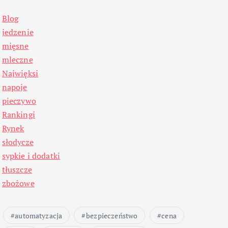
Blog
jedzenie
mięsne
mleczne
Najwięksi
napoje
pieczywo
Rankingi
Rynek
słodycze
sypkie i dodatki
tłuszcze
zbożowe
automatyzacja
bezpieczeństwo
cena