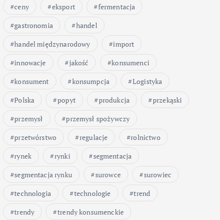
ceny
eksport
fermentacja
gastronomia
handel
handel międzynarodowy
import
innowacje
jakość
konsumenci
konsument
konsumpcja
Logistyka
Polska
popyt
produkcja
przekąski
przemysł
przemysł spożywczy
przetwórstwo
regulacje
rolnictwo
rynek
rynki
segmentacja
segmentacja rynku
surowce
surowiec
technologia
technologie
trend
trendy
trendy konsumenckie