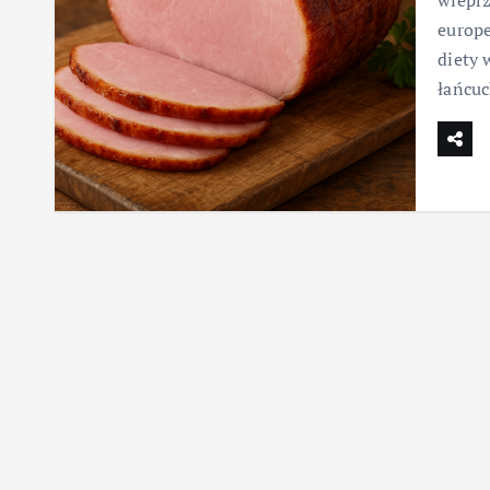
wieprz
europe
diety
łańcu