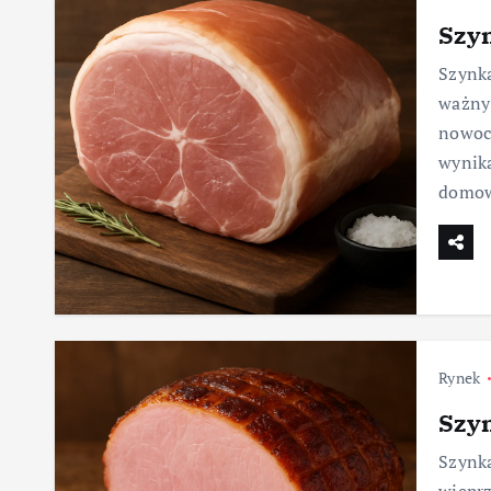
Szy
Szynka
ważny 
nowoc
wynika
domo
Rynek
Szy
Szynka