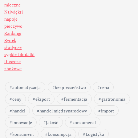
mleczne
Najwięksi
napoje
pieczywo
Rankingi
Rynek
słodycze
sypkie i dodatki
tłuszcze
zbożowe
automatyzacja
bezpieczeństwo
cena
ceny
eksport
fermentacja
gastronomia
handel
handel międzynarodowy
import
innowacje
jakość
konsumenci
konsument
konsumpcja
Logistyka