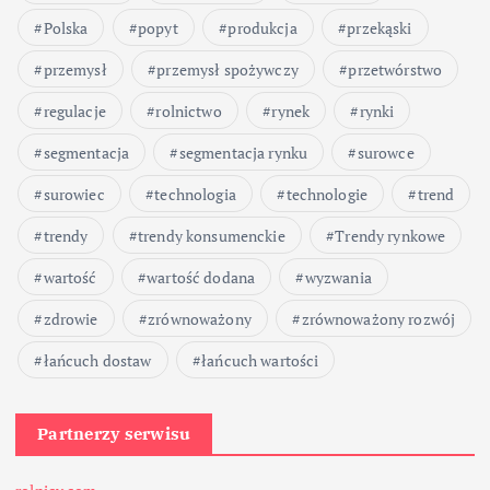
Polska
popyt
produkcja
przekąski
przemysł
przemysł spożywczy
przetwórstwo
regulacje
rolnictwo
rynek
rynki
segmentacja
segmentacja rynku
surowce
surowiec
technologia
technologie
trend
trendy
trendy konsumenckie
Trendy rynkowe
wartość
wartość dodana
wyzwania
zdrowie
zrównoważony
zrównoważony rozwój
łańcuch dostaw
łańcuch wartości
Partnerzy serwisu