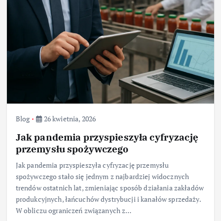
Blog
26 kwietnia, 2026
Jak pandemia przyspieszyła cyfryzację
przemysłu spożywczego
Jak pandemia przyspieszyła cyfryzację przemysłu
spożywczego stało się jednym z najbardziej widocznych
trendów ostatnich lat, zmieniając sposób działania zakładów
produkcyjnych, łańcuchów dystrybucji i kanałów sprzedaży.
W obliczu ograniczeń związanych z…