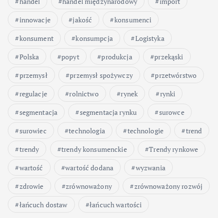
handel
handel międzynarodowy
import
innowacje
jakość
konsumenci
konsument
konsumpcja
Logistyka
Polska
popyt
produkcja
przekąski
przemysł
przemysł spożywczy
przetwórstwo
regulacje
rolnictwo
rynek
rynki
segmentacja
segmentacja rynku
surowce
surowiec
technologia
technologie
trend
trendy
trendy konsumenckie
Trendy rynkowe
wartość
wartość dodana
wyzwania
zdrowie
zrównoważony
zrównoważony rozwój
łańcuch dostaw
łańcuch wartości