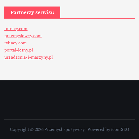
Partnerzy serwisu
rolnicy.com
przemyslowcy.com
rybacy.com
portal-lesny.pl
urzadzenia-i-maszyny.pl
Copyright © 2026 Przemysł spożywczy | Powered by icomSEO