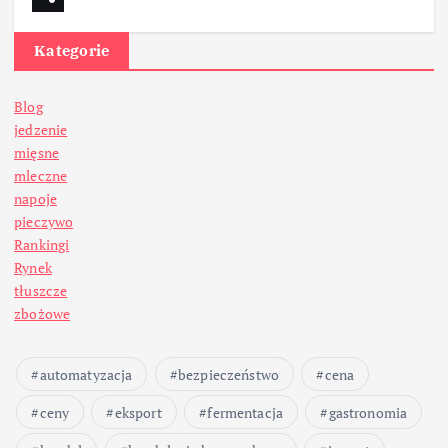
Kategorie
Blog
jedzenie
mięsne
mleczne
napoje
pieczywo
Rankingi
Rynek
tłuszcze
zbożowe
automatyzacja
bezpieczeństwo
cena
ceny
eksport
fermentacja
gastronomia