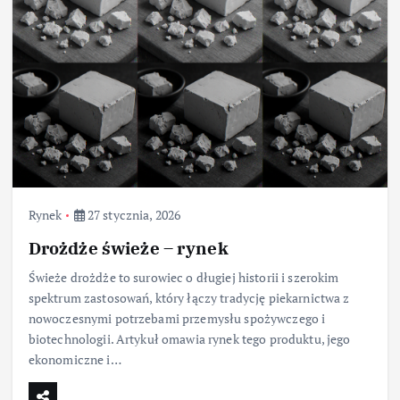
Rynek
27 stycznia, 2026
Drożdże świeże – rynek
Świeże drożdże to surowiec o długiej historii i szerokim
spektrum zastosowań, który łączy tradycję piekarnictwa z
nowoczesnymi potrzebami przemysłu spożywczego i
biotechnologii. Artykuł omawia rynek tego produktu, jego
ekonomiczne i…