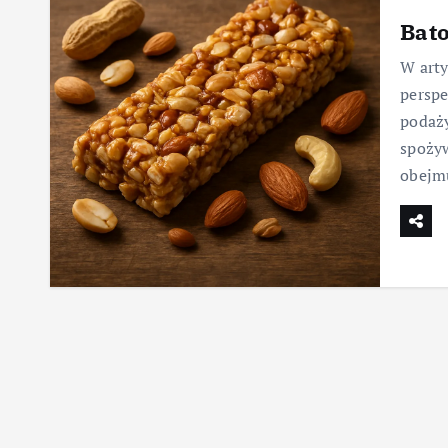
Bat
W art
perspe
podaży
spożyw
obejm