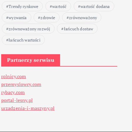
Trendy rynkowe
wartość
wartość dodana
wyzwania
zdrowie
zrównoważony
zrównoważony rozwój
łańcuch dostaw
łańcuch wartości
Partnerzy serwisu
rolnicy.com
przemyslowcy.com
rybacy.com
portal-lesny.pl
urzadzenia-i-maszyny.pl