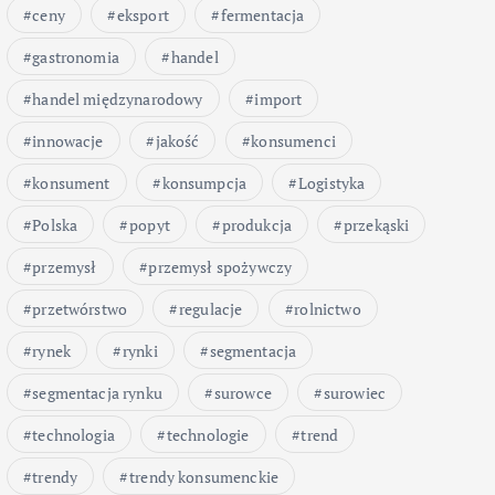
ceny
eksport
fermentacja
gastronomia
handel
handel międzynarodowy
import
innowacje
jakość
konsumenci
konsument
konsumpcja
Logistyka
Polska
popyt
produkcja
przekąski
przemysł
przemysł spożywczy
przetwórstwo
regulacje
rolnictwo
rynek
rynki
segmentacja
segmentacja rynku
surowce
surowiec
technologia
technologie
trend
trendy
trendy konsumenckie