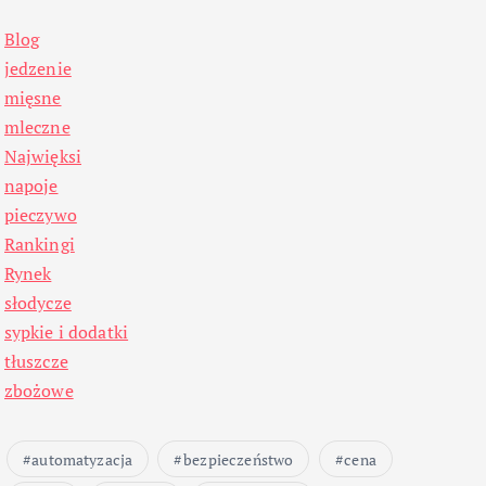
Blog
jedzenie
mięsne
mleczne
Najwięksi
napoje
pieczywo
Rankingi
Rynek
słodycze
sypkie i dodatki
tłuszcze
zbożowe
automatyzacja
bezpieczeństwo
cena