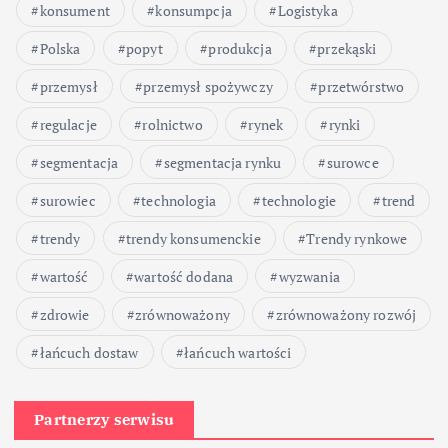
konsument
konsumpcja
Logistyka
Polska
popyt
produkcja
przekąski
przemysł
przemysł spożywczy
przetwórstwo
regulacje
rolnictwo
rynek
rynki
segmentacja
segmentacja rynku
surowce
surowiec
technologia
technologie
trend
trendy
trendy konsumenckie
Trendy rynkowe
wartość
wartość dodana
wyzwania
zdrowie
zrównoważony
zrównoważony rozwój
łańcuch dostaw
łańcuch wartości
Partnerzy serwisu