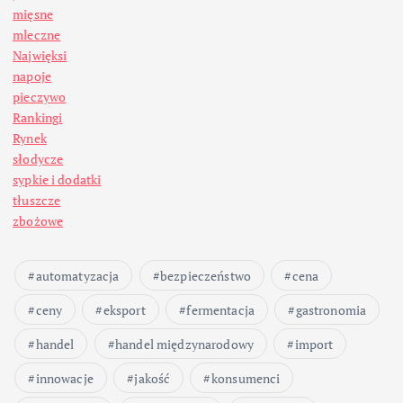
mięsne
mleczne
Najwięksi
napoje
pieczywo
Rankingi
Rynek
słodycze
sypkie i dodatki
tłuszcze
zbożowe
automatyzacja
bezpieczeństwo
cena
ceny
eksport
fermentacja
gastronomia
handel
handel międzynarodowy
import
innowacje
jakość
konsumenci