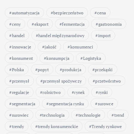
automatyzacja
bezpieczeństwo
cena
ceny
eksport
fermentacja
gastronomia
handel
handel międzynarodowy
import
innowacje
jakość
konsumenci
konsument
konsumpcja
Logistyka
Polska
popyt
produkcja
przekąski
przemysł
przemysł spożywczy
przetwórstwo
regulacje
rolnictwo
rynek
rynki
segmentacja
segmentacja rynku
surowce
surowiec
technologia
technologie
trend
trendy
trendy konsumenckie
Trendy rynkowe