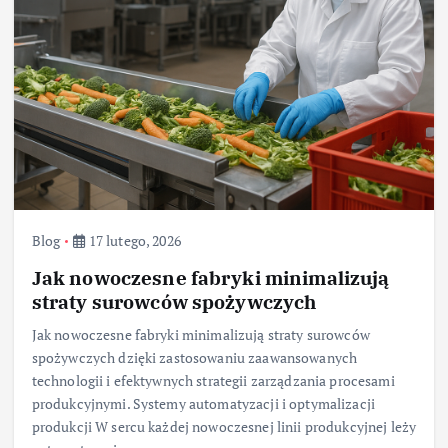
Blog
17 lutego, 2026
Jak nowoczesne fabryki minimalizują
straty surowców spożywczych
Jak nowoczesne fabryki minimalizują straty surowców
spożywczych dzięki zastosowaniu zaawansowanych
technologii i efektywnych strategii zarządzania procesami
produkcyjnymi. Systemy automatyzacji i optymalizacji
produkcji W sercu każdej nowoczesnej linii produkcyjnej leży