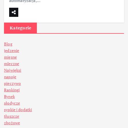
automatyzacja,…
Kategorie
Blog
jedzenie
mięsne
mleczne
Najwięksi
napoje
pieczywo
Rankingi
Rynek
słodycze
sypkie i dodatki
tłuszcze
zbożowe