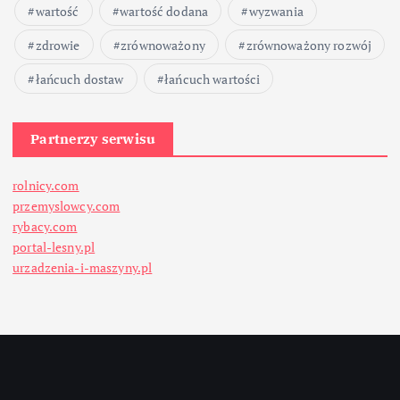
wartość
wartość dodana
wyzwania
zdrowie
zrównoważony
zrównoważony rozwój
łańcuch dostaw
łańcuch wartości
Partnerzy serwisu
rolnicy.com
przemyslowcy.com
rybacy.com
portal-lesny.pl
urzadzenia-i-maszyny.pl