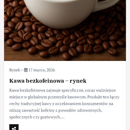
Rynek
17 marca, 2026
Kawa bezkofeinowa – rynek
Kawa bezkofeinowa zajmuje specyficzne, coraz ważniejsze
miejsce w globalnym przemyśle kawowym. Produkt ten łączy
cechy tradycyjnej kawy z oczekiwaniem konsumentów na
niższą zawartość kofeiny z powodów zdrowotnych,
społecznych czy gustowych.…