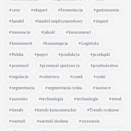
ceny
eksport
fermentacja
gastronomia
handel
handel międzynarodowy
import
innowacje
jakość
konsumenci
konsument
konsumpcja
Logistyka
Polska
popyt
produkcja
przekąski
przemysł
przemysł spożywczy
przetwórstwo
regulacje
rolnictwo
rynek
rynki
segmentacja
segmentacja rynku
surowce
surowiec
technologia
technologie
trend
trendy
trendy konsumenckie
Trendy rynkowe
wartość
wartość dodana
wyzwania