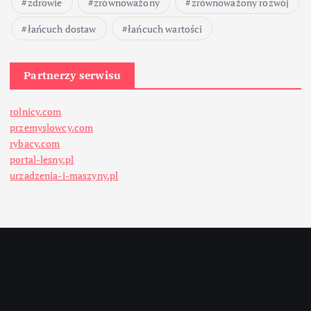
zdrowie
zrównoważony
zrównoważony rozwój
łańcuch dostaw
łańcuch wartości
Partnerzy serwisu
rolnicy.com
przemyslowcy.com
rybacy.com
portal-lesny.pl
urzadzenia-i-maszyny.pl