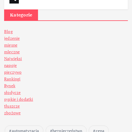
Kategorie
Blog
jedzenie
mięsne
mleczne
Najwięksi
napoje
pieczywo
Rankingi
Rynek
słodycze
sypkie i dodatki
tłuszcze
zbożowe
automatyzacja
bezpieczeństwo
cena