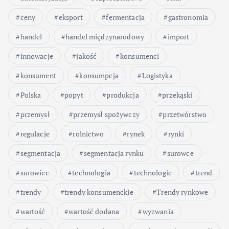
ceny
eksport
fermentacja
gastronomia
handel
handel międzynarodowy
import
innowacje
jakość
konsumenci
konsument
konsumpcja
Logistyka
Polska
popyt
produkcja
przekąski
przemysł
przemysł spożywczy
przetwórstwo
regulacje
rolnictwo
rynek
rynki
segmentacja
segmentacja rynku
surowce
surowiec
technologia
technologie
trend
trendy
trendy konsumenckie
Trendy rynkowe
wartość
wartość dodana
wyzwania