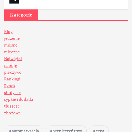
Kategorie
Blog
jedzenie
mięsne
mleczne
Najwięksi
napoje
pieczywo
Rankingi
Rynek
słodycze
sypkie i dodatki
tłuszcze
zbożowe
automatyzacja
bezpieczeństwo
cena