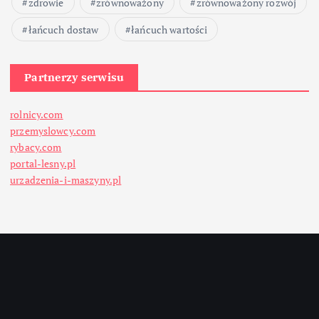
zdrowie
zrównoważony
zrównoważony rozwój
łańcuch dostaw
łańcuch wartości
Partnerzy serwisu
rolnicy.com
przemyslowcy.com
rybacy.com
portal-lesny.pl
urzadzenia-i-maszyny.pl