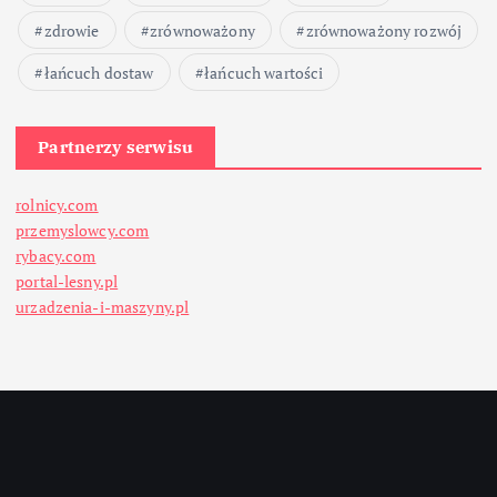
zdrowie
zrównoważony
zrównoważony rozwój
łańcuch dostaw
łańcuch wartości
Partnerzy serwisu
rolnicy.com
przemyslowcy.com
rybacy.com
portal-lesny.pl
urzadzenia-i-maszyny.pl