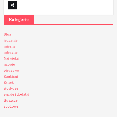
Kategorie
Blog
jedzenie
mięsne
mleczne
Najwięksi
napoje
pieczywo
Rankingi
Rynek
słodycze
sypkie i dodatki
tłuszcze
zbożowe