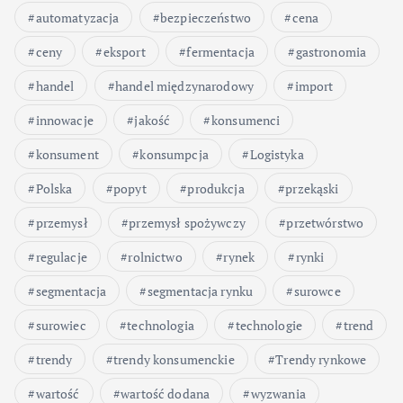
automatyzacja
bezpieczeństwo
cena
ceny
eksport
fermentacja
gastronomia
handel
handel międzynarodowy
import
innowacje
jakość
konsumenci
konsument
konsumpcja
Logistyka
Polska
popyt
produkcja
przekąski
przemysł
przemysł spożywczy
przetwórstwo
regulacje
rolnictwo
rynek
rynki
segmentacja
segmentacja rynku
surowce
surowiec
technologia
technologie
trend
trendy
trendy konsumenckie
Trendy rynkowe
wartość
wartość dodana
wyzwania