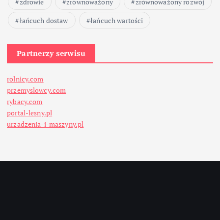
zdrowie
zrównoważony
zrównoważony rozwój
łańcuch dostaw
łańcuch wartości
Partnerzy serwisu
rolnicy.com
przemyslowcy.com
rybacy.com
portal-lesny.pl
urzadzenia-i-maszyny.pl