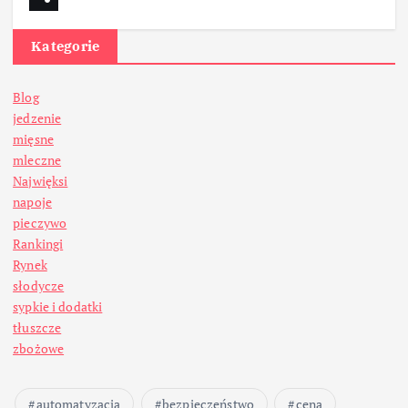
Kategorie
Blog
jedzenie
mięsne
mleczne
Najwięksi
napoje
pieczywo
Rankingi
Rynek
słodycze
sypkie i dodatki
tłuszcze
zbożowe
automatyzacja
bezpieczeństwo
cena