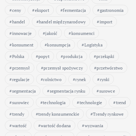
ceny
eksport
fermentacja
gastronomia
handel
handel międzynarodowy
import
innowacje
jakość
konsumenci
konsument
konsumpcja
Logistyka
Polska
popyt
produkcja
przekąski
przemysł
przemysł spożywczy
przetwórstwo
regulacje
rolnictwo
rynek
rynki
segmentacja
segmentacja rynku
surowce
surowiec
technologia
technologie
trend
trendy
trendy konsumenckie
Trendy rynkowe
wartość
wartość dodana
wyzwania