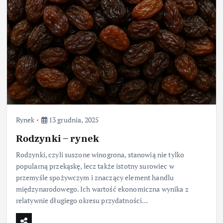
Rynek
13 grudnia, 2025
Rodzynki – rynek
Rodzynki, czyli suszone winogrona, stanowią nie tylko
popularną przekąskę, lecz także istotny surowiec w
przemyśle spożywczym i znaczący element handlu
międzynarodowego. Ich wartość ekonomiczna wynika z
relatywnie długiego okresu przydatności…