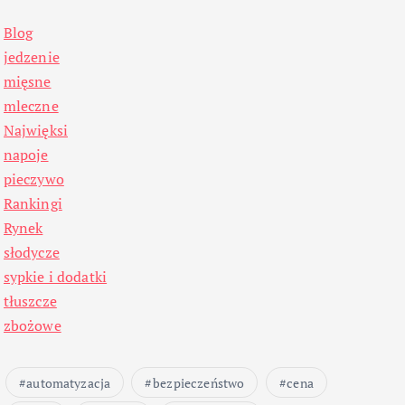
Blog
jedzenie
mięsne
mleczne
Najwięksi
napoje
pieczywo
Rankingi
Rynek
słodycze
sypkie i dodatki
tłuszcze
zbożowe
automatyzacja
bezpieczeństwo
cena