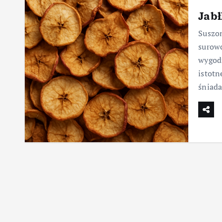
Jabł
Suszon
surowc
wygodn
istotn
śniad