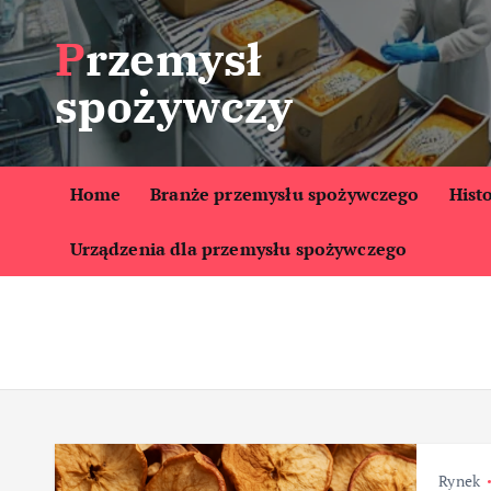
S
Przemysł
k
i
spożywczy
p
t
o
c
Home
Branże przemysłu spożywczego
Hist
o
Urządzenia dla przemysłu spożywczego
n
t
e
n
t
Rynek