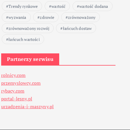
Trendy rynkowe
wartość
wartość dodana
wyzwania
zdrowie
zrównoważony
zrównoważony rozwój
łańcuch dostaw
łańcuch wartości
Partnerzy serwisu
rolnicy.com
przemyslowcy.com
rybacy.com
portal-lesny.pl
urzadzenia-i-maszyny.pl