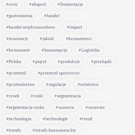
ceny
eksport
fermentacja
gastronomia
handel
handel międzynarodowy
import
innowacje
jakość
konsumenci
konsument
konsumpcja
Logistyka
Polska
popyt
produkcja
przekąski
przemysł
przemysł spożywczy
przetwórstwo
regulacje
rolnictwo
rynek
rynki
segmentacja
segmentacja rynku
surowce
surowiec
technologia
technologie
trend
trendy
trendy konsumenckie