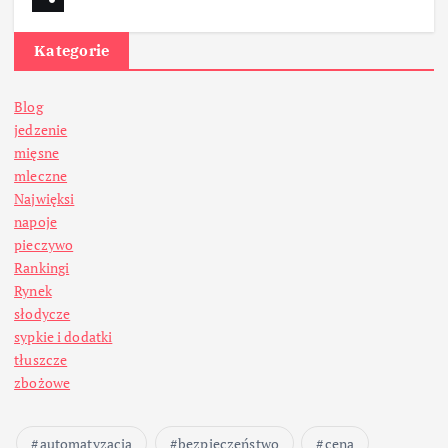
Kategorie
Blog
jedzenie
mięsne
mleczne
Najwięksi
napoje
pieczywo
Rankingi
Rynek
słodycze
sypkie i dodatki
tłuszcze
zbożowe
automatyzacja
bezpieczeństwo
cena