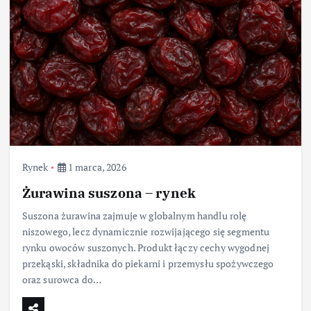
Rynek
1 marca, 2026
Żurawina suszona – rynek
Suszona żurawina zajmuje w globalnym handlu rolę
niszowego, lecz dynamicznie rozwijającego się segmentu
rynku owoców suszonych. Produkt łączy cechy wygodnej
przekąski, składnika do piekarni i przemysłu spożywczego
oraz surowca do…