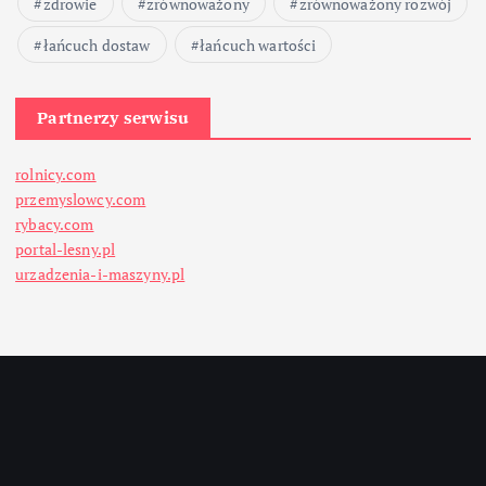
zdrowie
zrównoważony
zrównoważony rozwój
łańcuch dostaw
łańcuch wartości
Partnerzy serwisu
rolnicy.com
przemyslowcy.com
rybacy.com
portal-lesny.pl
urzadzenia-i-maszyny.pl