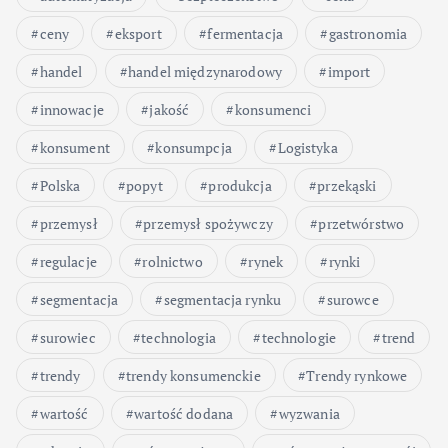
ceny
eksport
fermentacja
gastronomia
handel
handel międzynarodowy
import
innowacje
jakość
konsumenci
konsument
konsumpcja
Logistyka
Polska
popyt
produkcja
przekąski
przemysł
przemysł spożywczy
przetwórstwo
regulacje
rolnictwo
rynek
rynki
segmentacja
segmentacja rynku
surowce
surowiec
technologia
technologie
trend
trendy
trendy konsumenckie
Trendy rynkowe
wartość
wartość dodana
wyzwania