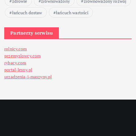
zdrowie
zrównoważony
zrównoważony rozwój
łańcuch dostaw
łańcuch wartości
Partnerzy serwisu
rolnicy.com
przemyslowcy.com
rybacy.com
portal-lesny.pl
urzadzenia-i-maszyny.pl