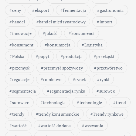
ceny
eksport
fermentacja
gastronomia
handel
handel międzynarodowy
import
innowacje
jakość
konsumenci
konsument
konsumpcja
Logistyka
Polska
popyt
produkcja
przekąski
przemysł
przemysł spożywczy
przetwórstwo
regulacje
rolnictwo
rynek
rynki
segmentacja
segmentacja rynku
surowce
surowiec
technologia
technologie
trend
trendy
trendy konsumenckie
Trendy rynkowe
wartość
wartość dodana
wyzwania