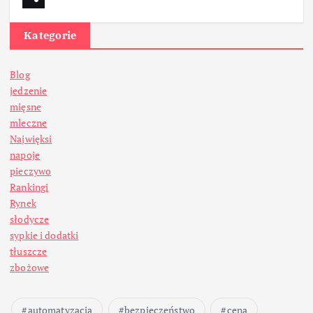
Kategorie
Blog
jedzenie
mięsne
mleczne
Najwięksi
napoje
pieczywo
Rankingi
Rynek
słodycze
sypkie i dodatki
tłuszcze
zbożowe
automatyzacja
bezpieczeństwo
cena