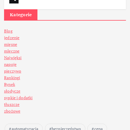
Kategorie
Blog
jedzenie
mięsne
mleczne
Najwięksi
napoje
pieczywo
Rankingi
Rynek
słodycze
sypkie i dodatki
tłuszcze
zbożowe
automatyzacja
bezpieczeństwo
cena