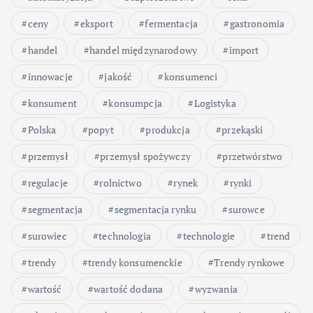
ceny
eksport
fermentacja
gastronomia
handel
handel międzynarodowy
import
innowacje
jakość
konsumenci
konsument
konsumpcja
Logistyka
Polska
popyt
produkcja
przekąski
przemysł
przemysł spożywczy
przetwórstwo
regulacje
rolnictwo
rynek
rynki
segmentacja
segmentacja rynku
surowce
surowiec
technologia
technologie
trend
trendy
trendy konsumenckie
Trendy rynkowe
wartość
wartość dodana
wyzwania