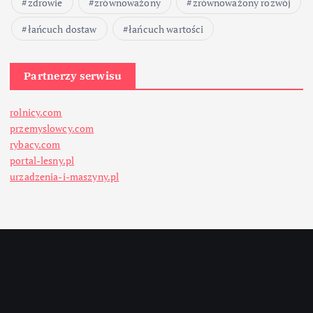
zdrowie
zrównoważony
zrównoważony rozwój
łańcuch dostaw
łańcuch wartości
Partnerzy serwisu
rolnicy.com
przemyslowcy.com
rybacy.com
portal-lesny.pl
urzadzenia-i-maszyny.pl