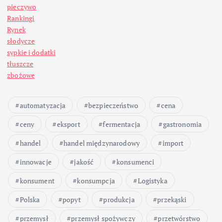
pieczywo
Rankingi
Rynek
słodycze
sypkie i dodatki
tłuszcze
zbożowe
automatyzacja
bezpieczeństwo
cena
ceny
eksport
fermentacja
gastronomia
handel
handel międzynarodowy
import
innowacje
jakość
konsumenci
konsument
konsumpcja
Logistyka
Polska
popyt
produkcja
przekąski
przemysł
przemysł spożywczy
przetwórstwo