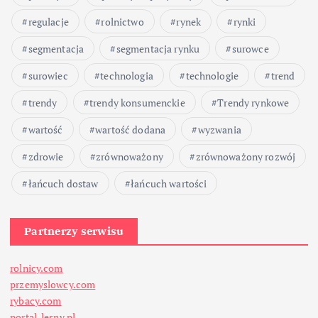
regulacje
rolnictwo
rynek
rynki
segmentacja
segmentacja rynku
surowce
surowiec
technologia
technologie
trend
trendy
trendy konsumenckie
Trendy rynkowe
wartość
wartość dodana
wyzwania
zdrowie
zrównoważony
zrównoważony rozwój
łańcuch dostaw
łańcuch wartości
Partnerzy serwisu
rolnicy.com
przemyslowcy.com
rybacy.com
portal-lesny.pl