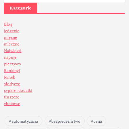
Kategorie
Blog
jedzenie
mięsne
mleczne
Najwięksi
napoje
pieczywo
Rankingi
Rynek
słodycze
sypkie i dodatki
tłuszcze
zbożowe
automatyzacja
bezpieczeństwo
cena