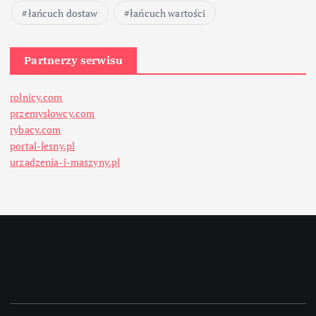
łańcuch dostaw
łańcuch wartości
Partnerzy serwisu
rolnicy.com
przemyslowcy.com
rybacy.com
portal-lesny.pl
urzadzenia-i-maszyny.pl