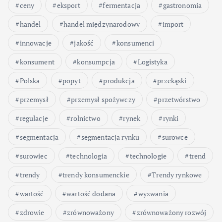
ceny
eksport
fermentacja
gastronomia
handel
handel międzynarodowy
import
innowacje
jakość
konsumenci
konsument
konsumpcja
Logistyka
Polska
popyt
produkcja
przekąski
przemysł
przemysł spożywczy
przetwórstwo
regulacje
rolnictwo
rynek
rynki
segmentacja
segmentacja rynku
surowce
surowiec
technologia
technologie
trend
trendy
trendy konsumenckie
Trendy rynkowe
wartość
wartość dodana
wyzwania
zdrowie
zrównoważony
zrównoważony rozwój