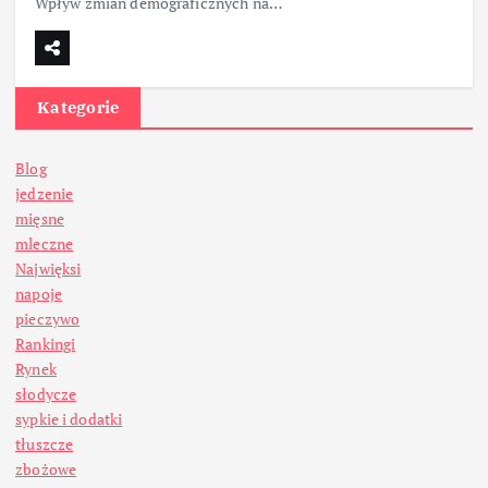
Wpływ zmian demograficznych na…
Kategorie
Blog
jedzenie
mięsne
mleczne
Najwięksi
napoje
pieczywo
Rankingi
Rynek
słodycze
sypkie i dodatki
tłuszcze
zbożowe