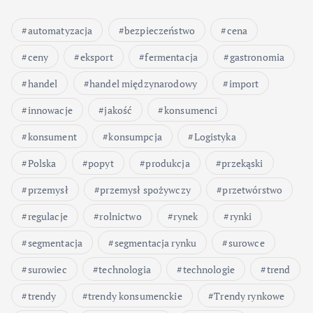
automatyzacja
bezpieczeństwo
cena
ceny
eksport
fermentacja
gastronomia
handel
handel międzynarodowy
import
innowacje
jakość
konsumenci
konsument
konsumpcja
Logistyka
Polska
popyt
produkcja
przekąski
przemysł
przemysł spożywczy
przetwórstwo
regulacje
rolnictwo
rynek
rynki
segmentacja
segmentacja rynku
surowce
surowiec
technologia
technologie
trend
trendy
trendy konsumenckie
Trendy rynkowe