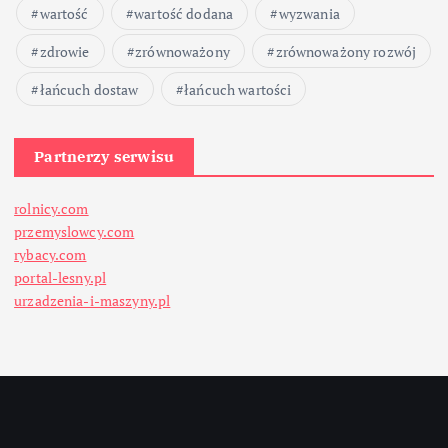
wartość
wartość dodana
wyzwania
zdrowie
zrównoważony
zrównoważony rozwój
łańcuch dostaw
łańcuch wartości
Partnerzy serwisu
rolnicy.com
przemyslowcy.com
rybacy.com
portal-lesny.pl
urzadzenia-i-maszyny.pl