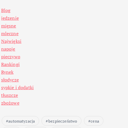
Blog
jedzenie
mięsne
mleczne
Najwięksi
napoje
pieczywo
Rankingi
Rynek
słodycze
sypkie i dodatki
tłuszcze
zbożowe
automatyzacja
bezpieczeństwo
cena