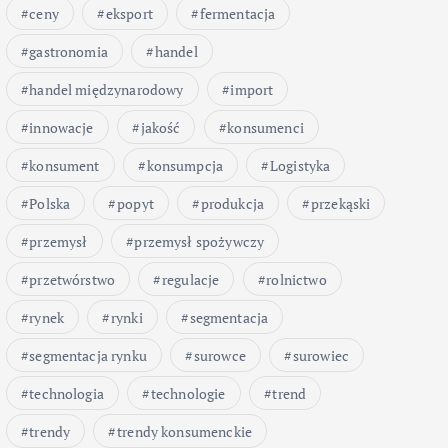
ceny
eksport
fermentacja
gastronomia
handel
handel międzynarodowy
import
innowacje
jakość
konsumenci
konsument
konsumpcja
Logistyka
Polska
popyt
produkcja
przekąski
przemysł
przemysł spożywczy
przetwórstwo
regulacje
rolnictwo
rynek
rynki
segmentacja
segmentacja rynku
surowce
surowiec
technologia
technologie
trend
trendy
trendy konsumenckie