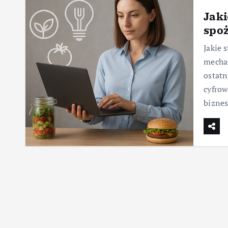
Jaki
spo
Jakie 
mechan
ostatn
cyfro
bizne