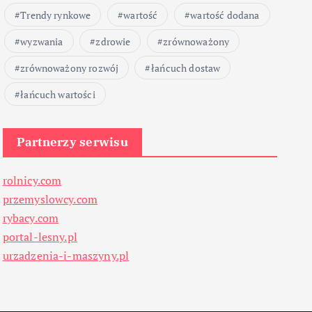
Trendy rynkowe
wartość
wartość dodana
wyzwania
zdrowie
zrównoważony
zrównoważony rozwój
łańcuch dostaw
łańcuch wartości
Partnerzy serwisu
rolnicy.com
przemyslowcy.com
rybacy.com
portal-lesny.pl
urzadzenia-i-maszyny.pl