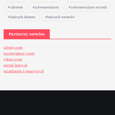
zdrowie
zrównoważony
zrównoważony rozwój
łańcuch dostaw
łańcuch wartości
Partnerzy serwisu
rolnicy.com
przemyslowcy.com
rybacy.com
portal-lesny.pl
urzadzenia-i-maszyny.pl