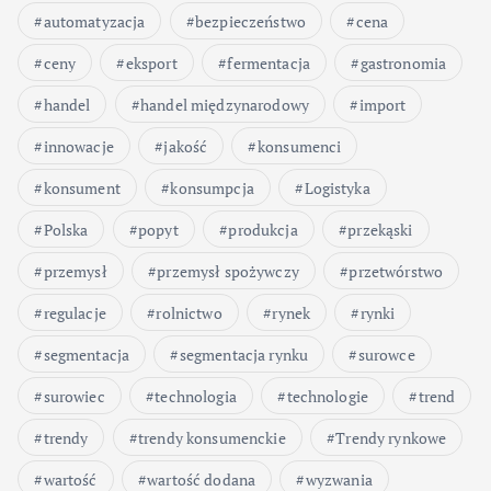
automatyzacja
bezpieczeństwo
cena
ceny
eksport
fermentacja
gastronomia
handel
handel międzynarodowy
import
innowacje
jakość
konsumenci
konsument
konsumpcja
Logistyka
Polska
popyt
produkcja
przekąski
przemysł
przemysł spożywczy
przetwórstwo
regulacje
rolnictwo
rynek
rynki
segmentacja
segmentacja rynku
surowce
surowiec
technologia
technologie
trend
trendy
trendy konsumenckie
Trendy rynkowe
wartość
wartość dodana
wyzwania