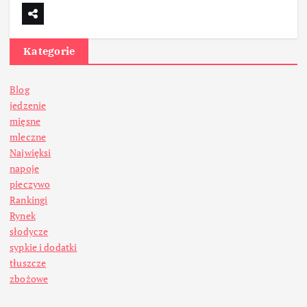
Kategorie
Blog
jedzenie
mięsne
mleczne
Najwięksi
napoje
pieczywo
Rankingi
Rynek
słodycze
sypkie i dodatki
tłuszcze
zbożowe