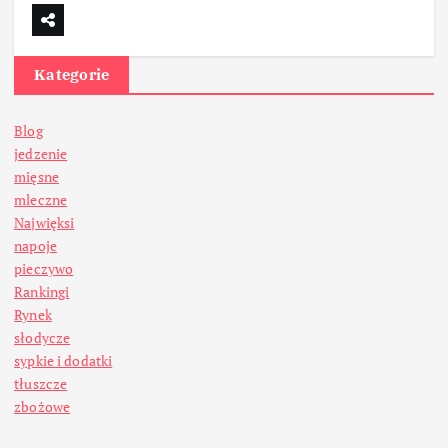
Kategorie
Blog
jedzenie
mięsne
mleczne
Najwięksi
napoje
pieczywo
Rankingi
Rynek
słodycze
sypkie i dodatki
tłuszcze
zbożowe