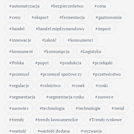
automatyzacja
bezpieczeństwo
cena
ceny
eksport
fermentacja
gastronomia
handel
handel międzynarodowy
import
innowacje
jakość
konsumenci
konsument
konsumpcja
Logistyka
Polska
popyt
produkcja
przekąski
przemysł
przemysł spożywczy
przetwórstwo
regulacje
rolnictwo
rynek
rynki
segmentacja
segmentacja rynku
surowce
surowiec
technologia
technologie
trend
trendy
trendy konsumenckie
Trendy rynkowe
wartość
wartość dodana
wyzwania