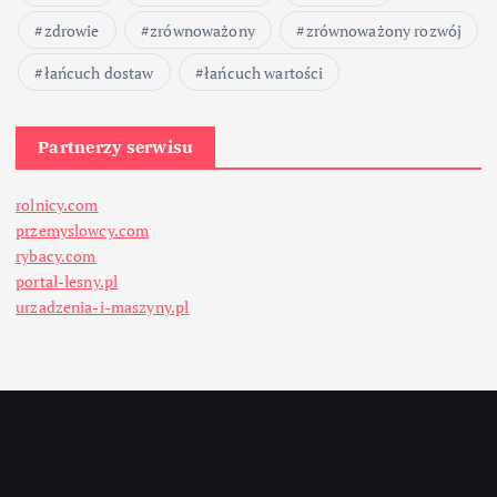
zdrowie
zrównoważony
zrównoważony rozwój
łańcuch dostaw
łańcuch wartości
Partnerzy serwisu
rolnicy.com
przemyslowcy.com
rybacy.com
portal-lesny.pl
urzadzenia-i-maszyny.pl